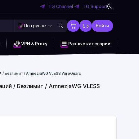
TG Channel
TG Support
По группе
Войти
c
VPN & Proxy
Разные категории
ий / Безлимит / AmneziaWG VLESS WireGuard
окаций / Безлимит / AmneziaWG VLESS