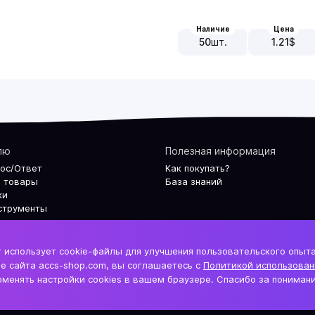
Наличие
Цена
50
шт.
1.21
$
лю
Полезная информация
рос/Ответ
Как покупать?
 товары
База знаний
ки
струменты
 использует cookie-файлы для улучшения пользовательского опыт
е сайта accs-shop.com, вы соглашаетесь с
Политикой использован
менять настройки cookies в вашем браузере. Спасибо за понимани
По
аунтов
По
m"
Ко