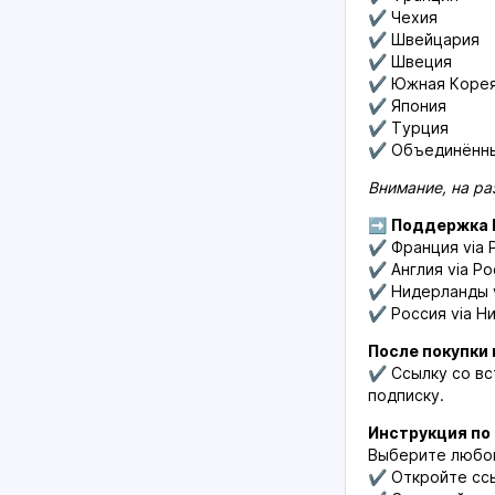
✔️ Чехия
✔️ Швейцария
✔️ Швеция
✔️ Южная Коре
✔️ Япония
✔️ Турция
✔️ Объединённ
Внимание, на ра
➡️
Поддержка 
✔️ Франция via 
✔️ Англия via Р
✔️ Нидерланды 
✔️ Россия via 
После покупки
✔️ Ссылку со в
подписку.
Инструкция по
Выберите любой
✔️ Откройте сс