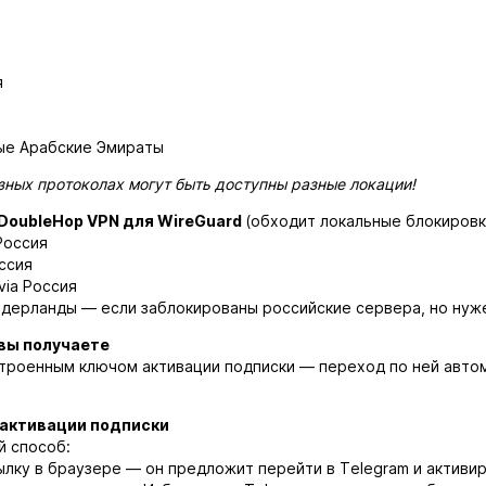
я
ые Арабские Эмираты
зных протоколах могут быть доступны разные локации!
DoubleHop VPN для WireGuard
(обходит локальные блокировки
Россия
оссия
via Россия
Нидерланды — если заблокированы российские сервера, но нуже
 вы получаете
строенным ключом активации подписки — переход по ней авто
 активации подписки
 способ:
ылку в браузере — он предложит перейти в Telegram и активир