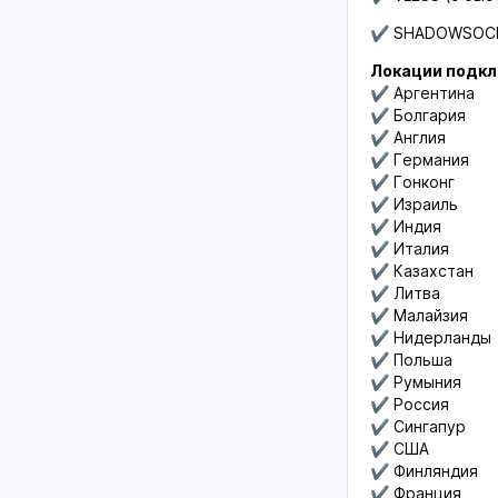
✔️ SHADOWSOC
Локации подк
✔️ Аргентина
✔️ Болгария
✔️ Англия
✔️ Германия
✔️ Гонконг
✔️ Израиль
✔️ Индия
✔️ Италия
✔️ Казахстан
✔️ Литва
✔️ Малайзия
✔️ Нидерланды
✔️ Польша
✔️ Румыния
✔️ Россия
✔️ Сингапур
✔️ США
✔️ Финляндия
✔️ Франция