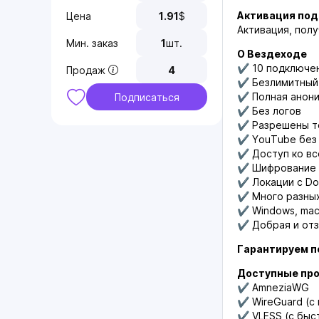
Активация под
Цена
1.91
$
Активация, пол
Мин. заказ
1
шт.
О Вездеходе
✔️ 10 подключе
Продаж
4
✔️ Безлимитный
✔️ Полная анон
Подписаться
✔️ Без логов
✔️ Разрешены 
✔️ YouTube без
✔️ Доступ ко вс
✔️ Шифрование 
✔️ Локации с D
✔️ Много разны
✔️ Windows, macO
✔️ Добрая и от
Гарантируем п
Доступные пр
✔️ AmneziaWG
✔️ WireGuard (
✔️ VLESS (с бы