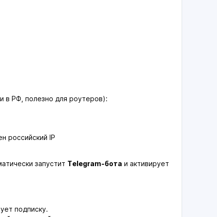
 в РФ, полезно для роутеров):
н российский IP
матически запустит
Telegram-бота
и активирует
ует подписку.