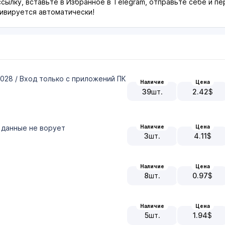
сылку, вставьте в Избранное в Telegram, отправьте себе и пе
ивируется автоматически!
-2028 / Вход только с приложений ПК
Наличие
Цена
39
шт.
2.42
$
Наличие
Цена
 данные не ворует
3
шт.
4.11
$
Наличие
Цена
8
шт.
0.97
$
Наличие
Цена
5
шт.
1.94
$