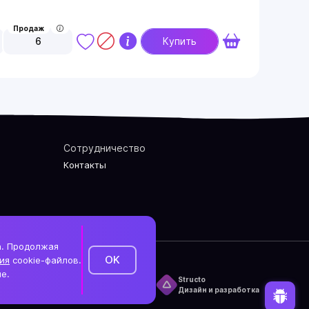
Продаж
6
Купить
Сотрудничество
Контакты
а. Продолжая
OK
ия
cookie-файлов.
е.
литика конфиденциальности
Structo
литика использования cookie-файлов
Дизайн и разработка
нтакты и актуальный адрес сайта