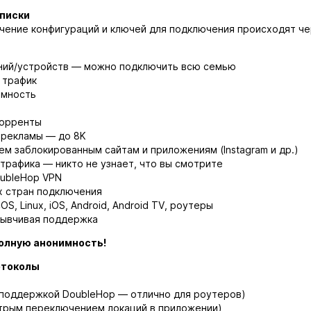
писки
учение конфигураций и ключей для подключения происходят ч
ний/устройств — можно подключить всю семью
 трафик
имность
торренты
 рекламы — до 8K
ем заблокированным сайтам и приложениям (Instagram и др.)
трафика — никто не узнает, что вы смотрите
oubleHop VPN
х стран подключения
S, Linux, iOS, Android, Android TV, роутеры
зывчивая поддержка
олную анонимность!
отоколы
с поддержкой DoubleHop — отлично для роутеров)
стрым переключением локаций в приложении)