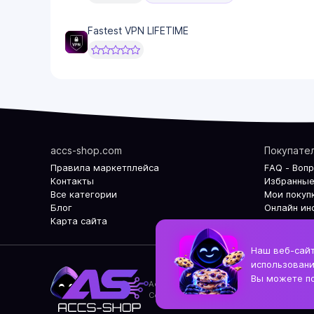
Fastest VPN LIFETIME
accs-shop.com
Покупате
Правила маркетплейса
FAQ - Воп
Контакты
Избранные
Все категории
Мои покуп
Блог
Онлайн ин
Карта сайта
Наш веб-сайт
использовани
Вы можете по
Accs-shop.com - Интернет магазин акк
Copyright © 2019 - 2026 "accs-shop.co