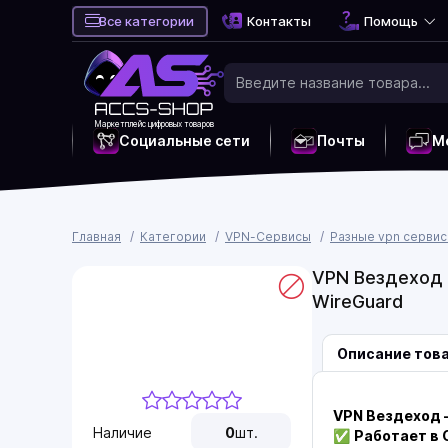
Все категории
Контакты
Помощь
Маркетплейс цифровых товаров
Социальные сети
Почты
М
Главная
Категории
VPN-Сервисы
Разные vpn серви
VPN Вездеход /
WireGuard
Описание тов
VPN Вездеход 
Наличие
0
шт.
✅
Работает в 