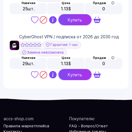
Наличие
Цена
Продаж
25
шт.
1.13
$
0
Купить
CyberGhost VPN / подписка от 2026 до 2030 год
Гарантия: 1 час
Замена невозможна
Наличие
Цена
Продаж
29
шт.
1.13
$
0
Купить
accs-shop.com
Покупателю
Правила маркетплейса
FAQ - Вопрос/Ответ
Контакты
Избранные товары