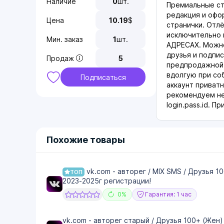
Наличие
0
шт.
Премиальные ст
редакция и офо
Цена
10.19
$
странички. Отл
исключительно 
Мин. заказ
1
шт.
АДРЕСАХ. Можно
друзья и подпи
Продаж
5
предпродажной 
вдолгую при со
Подписаться
аккаунт приватн
рекомендуем не
login.pass.id. П
Похожие товары
vk.com - авторег / MIX SMS / Друзья 1
ТОП
2023-2025г регистрации!
0%
Гарантия: 1 час
vk.com - авторег старый / Друзья 100+ (Жен)