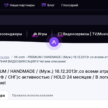
Наши партнеры
Блог
Глоссарий
ессенджеры
Игры
Видеосервисы | TV/Musi
узьями
VK.com - PREMIUM / HANDMADE / (Муж.) 16.12.2013г.со всеми а
ПОЛНАЯ ВИДЕОФИКСАЦИЯ !!! Читаем описание!
UM / HANDMADE / (Муж.) 16.12.2013г.со всеми ат
РФ / СНГ)с активностью / HOLD 24 месяцев / В л
ие!
ара
Правила использования