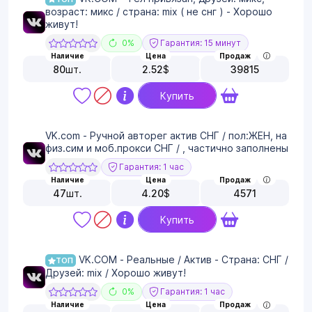
возраст: микс / страна: mix ( не снг ) - Хорошо
живут!
0%
Гарантия: 15 минут
Наличие
Цена
Продаж
80
шт.
2.52
$
39815
Купить
VK.com - Ручной авторег актив СНГ / пол:ЖЕН, на
физ.сим и моб.прокси СНГ / , частично заполнены
Гарантия: 1 час
Наличие
Цена
Продаж
47
шт.
4.20
$
4571
Купить
VK.COM - Реальные / Актив - Страна: СНГ /
ТОП
Друзей: mix / Хорошо живут!
0%
Гарантия: 1 час
Наличие
Цена
Продаж