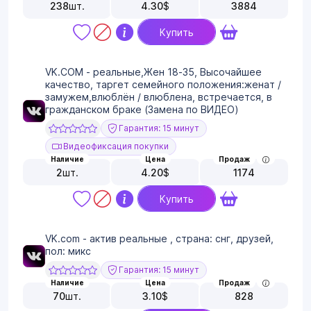
238
шт.
4.30
$
3884
Купить
VK.COM - реальные,Жен 18-35, Высочайшее
качество, таргет семейного положения:женат /
замужем,влюблён / влюблена, встречается, в
гражданском браке (Замена по ВИДЕО)
Гарантия: 15 минут
Видеофиксация покупки
Наличие
Цена
Продаж
2
шт.
4.20
$
1174
Купить
VK.com - актив реальные , страна: снг, друзей,
пол: микс
Гарантия: 15 минут
Наличие
Цена
Продаж
70
шт.
3.10
$
828