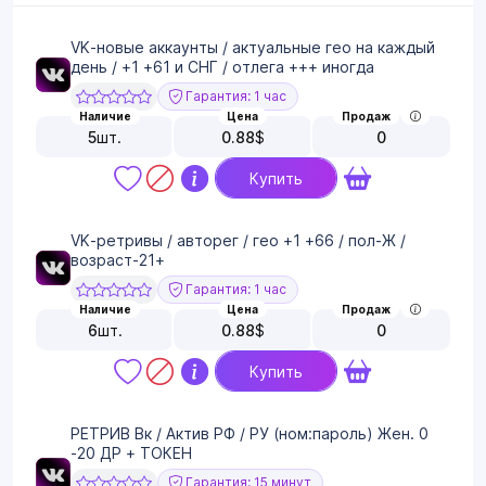
VK-новые аккаунты / актуальные гео на каждый
день / +1 +61 и СНГ / отлега +++ иногда
Гарантия: 1 час
Наличие
Цена
Продаж
5
шт.
0.88
$
0
Купить
VK-ретривы / авторег / гео +1 +66 / пол-Ж /
возраст-21+
Гарантия: 1 час
Наличие
Цена
Продаж
6
шт.
0.88
$
0
Купить
РЕТРИВ Вк / Актив РФ / РУ (ном:пароль) Жен. 0
-20 ДР + ТОКЕН
Гарантия: 15 минут