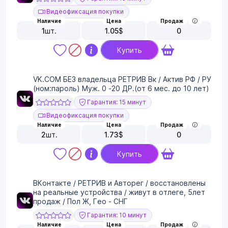
Видеофиксация покупки
Наличие
Цена
Продаж
1
шт.
1.05
$
0
Купить
VK.COM БЕЗ владельца РЕТРИВ Вк / Актив РФ / РУ
(ном:пароль) Муж. 0 -20 ДР.(от 6 мес. до 10 лет)
Гарантия: 15 минут
Видеофиксация покупки
Наличие
Цена
Продаж
2
шт.
1.73
$
0
Купить
ВКонтакте / РЕТРИВ и Авторег / восстановлены
на реальные устройства / живут в отлеге, 5лет
продаж / Пол Ж, Гео - СНГ
Гарантия: 10 минут
Наличие
Цена
Продаж