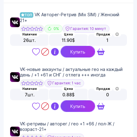
VK Авторег-Ретрив (Mix SIM) / Женский
ТОП
21+
0%
Гарантия: 10 минут
Наличие
Цена
Продаж
26
шт.
11.90
$
1
Купить
VK-новые аккаунты / актуальные гео на каждый
день / +1 +61 и СНГ / отлега +++ иногда
Гарантия: 1 час
Наличие
Цена
Продаж
7
шт.
0.88
$
0
Купить
VK-ретривы / авторег / гео +1 +66 / пол-Ж /
возраст-21+