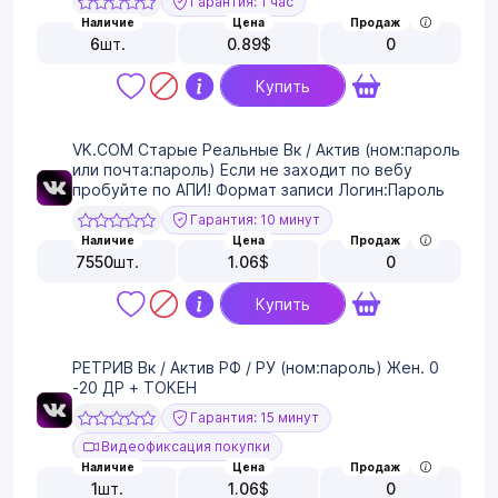
Гарантия: 1 час
Наличие
Цена
Продаж
6
шт.
0.89
$
0
Купить
VK.COM Старые Реальные Вк / Актив (ном:пароль
или почта:пароль) Если не заходит по вебу
пробуйте по АПИ! Формат записи Логин:Пароль
Гарантия: 10 минут
Наличие
Цена
Продаж
7550
шт.
1.06
$
0
Купить
РЕТРИВ Вк / Актив РФ / РУ (ном:пароль) Жен. 0
-20 ДР + ТОКЕН
Гарантия: 15 минут
Видеофиксация покупки
Наличие
Цена
Продаж
1
шт.
1.06
$
0