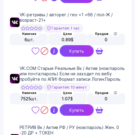
VK-ретривы / авторег / гео +1 +66 / пол-Ж /
возраст-21+
Гарантия: 1 час
Наличие
Цена
Продаж
6
шт.
0.89
$
0
Купить
VK.COM Старые Реальные Вк / Актив (ном:пароль
или почта:пароль) Если не заходит по вебу
пробуйте по АПИ! Формат записи Логин:Пароль
Гарантия: 10 минут
Наличие
Цена
Продаж
7525
шт.
1.07
$
0
Купить
РЕТРИВ Вк / Актив РФ / РУ (ном:пароль) Жен. 0
-20 ДР + ТОКЕН