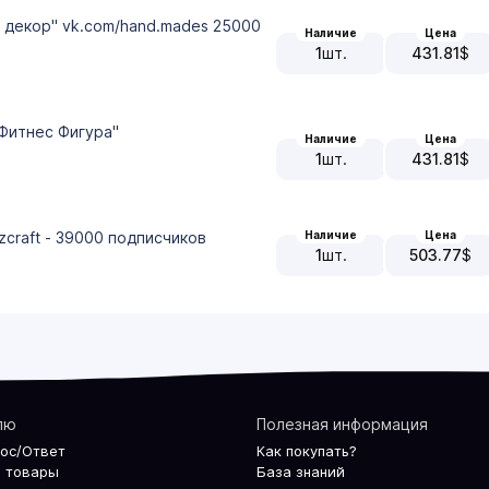
, декор" vk.com/hand.mades 25000
Наличие
Цена
1
шт.
431.81
$
 Фитнес Фигура"
Наличие
Цена
1
шт.
431.81
$
Наличие
Цена
zcraft - 39000 подписчиков
1
шт.
503.77
$
лю
Полезная информация
рос/Ответ
Как покупать?
 товары
База знаний