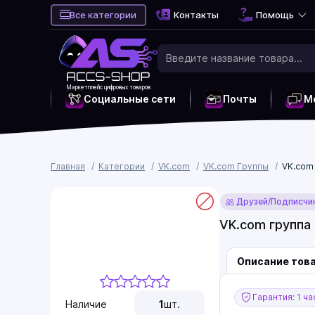
Все категории
Контакты
Помощь
Маркетплейс цифровых товаров
Социальные сети
Почты
М
Главная
Категории
VK.com
VK.com Группы
VK.com 
Друзей/Подписчи
VK.com группа 
Описание тов
Гарантия: 1 ча
Наличие
1
шт.