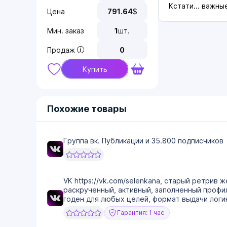
Кстати... важны
Цена
791.64
$
Мин. заказ
1
шт.
Продаж
0
Купить
Похожие товары
Группа вк. Публикации и 35.800 подписчиков
VK https://vk.com/selenkana, старый ретрив ж
раскрученный, активный, заполненный профил
годен для любых целей, формат выдачи логин
Гарантия: 1 час