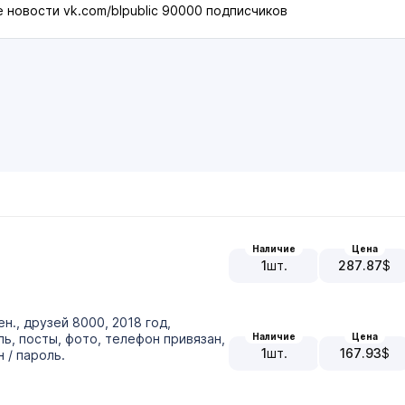
е новости vk.com/blpublic 90000 подписчиков
Наличие
Цена
1
шт.
287.87
$
ен., друзей 8000, 2018 год,
Наличие
Цена
ь, посты, фото, телефон привязан,
1
шт.
167.93
$
 / пароль.