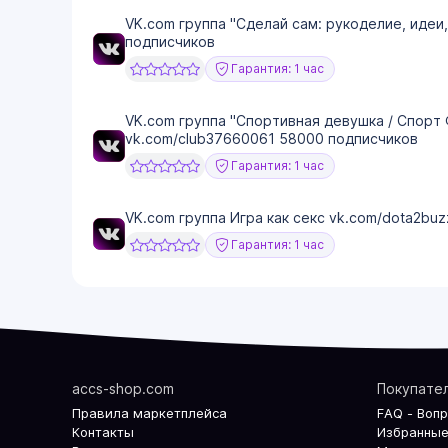
VK.com группа "Сделай сам: рукоделие, идеи
подписчиков
Гарантия: 1 час
VK.com группа "Спортивная девушка / Спорт
vk.com/club37660061 58000 подписчиков
Гарантия: 1 час
VK.com группа Игра как секс vk.com/dota2buz
Гарантия: 1 час
accs-shop.com
Покупате
Правила маркетплейса
FAQ - Воп
Контакты
Избранные