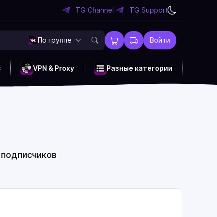
TG Channel
TG Support
По группе
Войти
c
VPN & Proxy
Разные категории
0 подписчиков