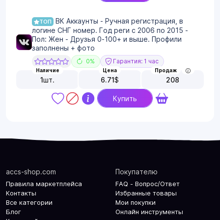
ВК Аккаунты - Ручная регистрация, в
ТОП
логине СНГ номер. Год реги с 2006 по 2015 -
Пол: Жен - Друзья 0-100+ и выше. Профили
заполнены + фото
0%
Гарантия: 1 час
Наличие
Цена
Продаж
1
шт.
6.71
$
208
Купить
accs-shop.com
Покупателю
Правила маркетплейса
FAQ - Вопрос/Ответ
Контакты
Избранные товары
Все категории
Мои покупки
Блог
Онлайн инструменты