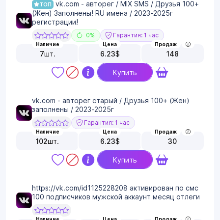
vk.com - авторег / MIX SMS / Друзья 100+
ТОП
(Жен) Заполнены! RU имена / 2023-2025г
регистрации!
0%
Гарантия: 1 час
Наличие
Цена
Продаж
7
шт.
6.23
$
148
Купить
vk.com - авторег старый / Друзья 100+ (Жен)
заполнены / 2023-2025г
Гарантия: 1 час
Наличие
Цена
Продаж
102
шт.
6.23
$
30
Купить
https://vk.com/id1125228208 активирован по смс
100 подписчиков мужской аккаунт месяц отлеги
Наличие
Цена
Продаж