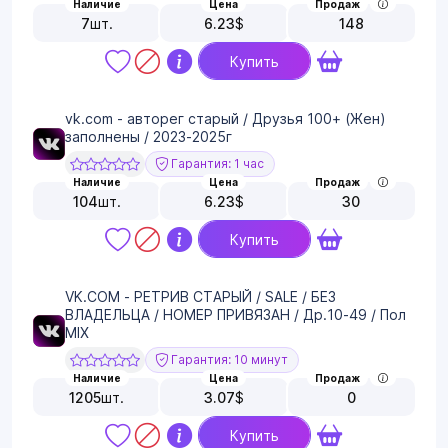
Наличие
Цена
Продаж
7
шт.
6.23
$
148
Купить
vk.com - авторег старый / Друзья 100+ (Жен)
заполнены / 2023-2025г
Гарантия: 1 час
Наличие
Цена
Продаж
104
шт.
6.23
$
30
Купить
VK.COM - РЕТРИВ СТАРЫЙ / SALE / БЕЗ
ВЛАДЕЛЬЦА / НОМЕР ПРИВЯЗАН / Др.10-49 / Пол
MIX
Гарантия: 10 минут
Наличие
Цена
Продаж
1205
шт.
3.07
$
0
Купить