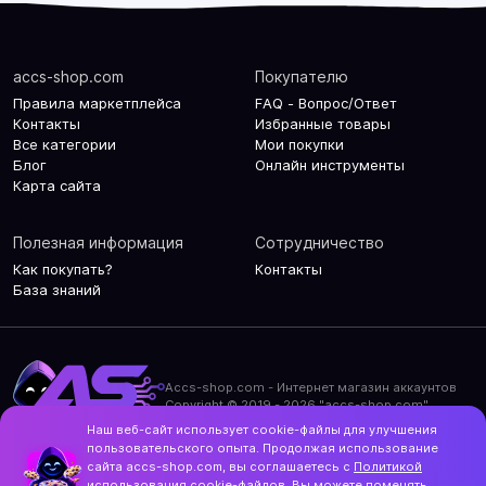
accs-shop.com
Покупателю
Правила маркетплейса
FAQ - Вопрос/Ответ
Контакты
Избранные товары
Все категории
Мои покупки
Блог
Онлайн инструменты
Карта сайта
Полезная информация
Сотрудничество
Как покупать?
Контакты
База знаний
Accs-shop.com - Интернет магазин аккаунтов
Copyright © 2019 - 2026 "accs-shop.com"
Наш веб-сайт использует cookie-файлы для улучшения
Политика конфиденциальности
пользовательского опыта. Продолжая использование
Политика использования cookie-файлов
сайта accs-shop.com, вы соглашаетесь с
Политикой
Контакты и актуальный адрес сайта
использования
cookie-файлов. Вы можете поменять