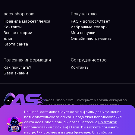
accs-shop.com
Покупателю
Правила маркетплейса
FAQ - Вопрос/Ответ
Контакты
Избранные товары
Все категории
Мои покупки
Блог
Онлайн инструменты
Карта сайта
Полезная информация
Сотрудничество
Как покупать?
Контакты
База знаний
Accs-shop.com - Интернет магазин аккаунтов
Copyright © 2019 - 2026 "accs-shop.com"
Наш веб-сайт использует cookie-файлы для улучшения
Политика конфиденциальности
пользовательского опыта. Продолжая использование
Политика использования cookie-файлов
сайта accs-shop.com, вы соглашаетесь с
Политикой
Контакты и актуальный адрес сайта
использования
cookie-файлов. Вы можете поменять
Structo
настройки cookies в вашем браузере. Спасибо за
Дизайн и разработка