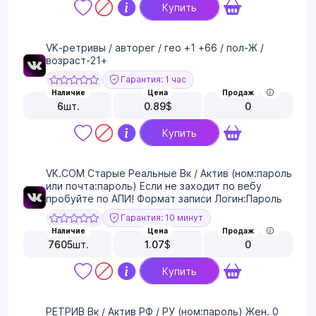
Купить
VK-ретривы / авторег / гео +1 +66 / пол-Ж /
возраст-21+
Гарантия: 1 час
Наличие
Цена
Продаж
6
шт.
0.89
$
0
Купить
VK.COM Старые Реальные Вк / Актив (ном:пароль
или почта:пароль) Если не заходит по вебу
пробуйте по АПИ! Формат записи Логин:Пароль
Гарантия: 10 минут
Наличие
Цена
Продаж
7605
шт.
1.07
$
0
Купить
РЕТРИВ Вк / Актив РФ / РУ (ном:пароль) Жен. 0