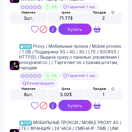
0%
Гарантия: 1 час
Наличие
Цена
Продаж
3
шт.
71.77
$
2
Купить
Proxy / Мобильные прокси / Mobile proxies
ТОП
/ 1 GB / Поддержка 5G / 4G / 3G / LTE / SOCKS5 /
HTTP(S) / Выдача сразу,с панелью управления (
proxypanel.cc ) / Таргетинг по странам,штатам,
городам
0%
Гарантия: 1 час
Ручная выдача
Наличие
Цена
Продаж
8
шт.
3.02
$
1
Купить
МОБИЛЬНЫЕ ПРОКСИ / MOBILE PROXY 4G /
ТОП
LTE / ФРАНЦИЯ / 24 ЧАСА / СМЕНА IP: TIME / LINK