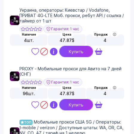
Украина, операторы: Киевстар / Vodafone,
ПРИВАТ 4G-LTE Моб. прокси, ребут API / ссылка /
таймер от 1 шт
Гарантия: 1 час
Наличие
Цена
Продаж
4
шт.
47.87
$
4
Купить
PROXY - Мобильные прокси для Авито на 7 дней
(СНГ)
Гарантия: 1 час
Наличие
Цена
Продаж
96
шт.
47.87
$
4
Купить
Мобильные прокси США 5G / Операторы:
ТОП
t-mobile / verizon / Доступные штаты: WA, OR, CA,
NV, CO, AZ / тариф на 1 неделю