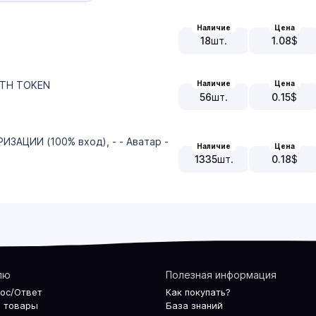
Наличие
Цена
18
шт.
1.08
$
AUTH TOKEN
Наличие
Цена
56
шт.
0.15
$
ИЗАЦИИ (100% вход), - - Аватар -
Наличие
Цена
1335
шт.
0.18
$
лю
Полезная информация
рос/Ответ
Как покупать?
 товары
База знаний