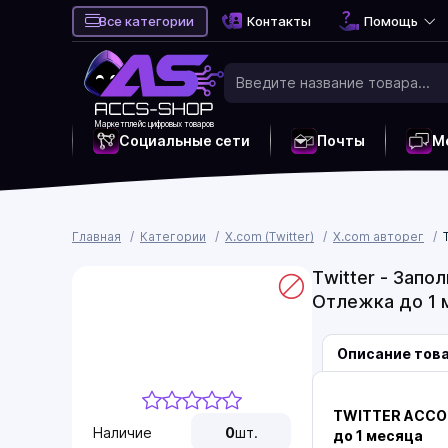
Все категории
Контакты
Помощь
Маркетплейс цифровых товаров
Социальные сети
Почты
М
Главная
Категории
X.com (Twitter)
X.com авторег
Twitter - Запо
Отлежка до 1 
Описание тов
TWITTER ACCOUT
Наличие
0
шт.
до 1 месяца