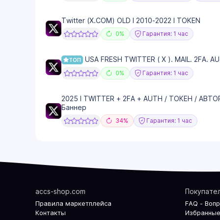
Twitter (X.COM) OLD I 2010-2022 I TOKEN
0%
Гарантия: 1 час
USA FRESH TWITTER ( X ). MAIL. 2FA. 
ТОП
0%
Гарантия: 1 час
2025 I TWITTER + 2FA + AUTH / ТОКЕН / АВТОР
Баннер
34%
Гарантия: 1 час
accs-shop.com
Покупате
Правила маркетплейса
FAQ - Воп
Контакты
Избранные