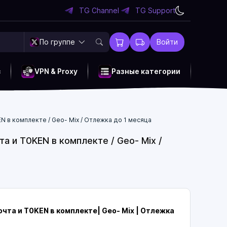
TG Channel
TG Support
По группе
Войти
c
VPN & Proxy
Разные категории
EN в комплекте / Geo- Mix / Отлежка до 1 месяца
та и T0KEN в комплекте / Geo- Mix /
чта и T0KEN в комплекте| Geo- Mix | Отлежка