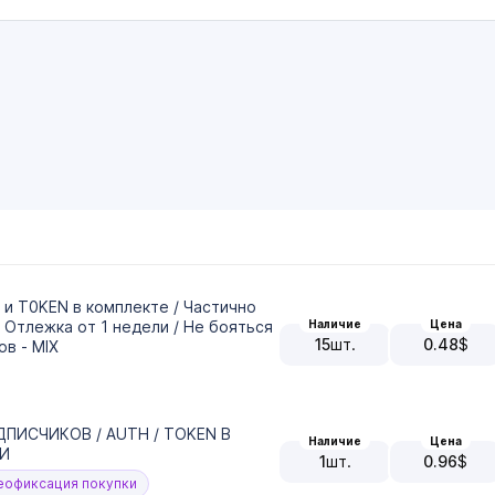
 и T0KEN в комплекте / Частично
Наличие
Цена
/ Отлежка от 1 недели / Не бояться
15
шт.
0.48
$
ов - MIX
ДПИСЧИКОВ / AUTH / TOKEN В
Наличие
Цена
ЧИ
1
шт.
0.96
$
офиксация покупки