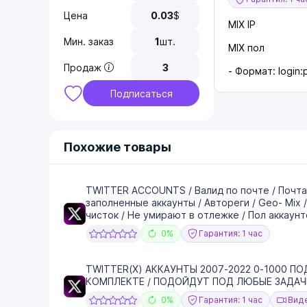
Цена
0.03
$
MIX IP
Мин. заказ
1
шт.
MIX пол
Продаж
3
- Формат: login:
Подписаться
Похожие товары
TWITTER ACCOUNTS / Валид по почте / Почта
заполненные аккаунты / Автореги / Geo- Mix 
чисток / Не умирают в отлежке / Пол аккаунт
0%
Гарантия: 1 час
TWITTER(X) АККАУНТЫ 2007-2022 0-1000 ПО
КОМПЛЕКТЕ / ПОДОЙДУТ ПОД ЛЮБЫЕ ЗАДА
0%
Гарантия: 1 час
Виде