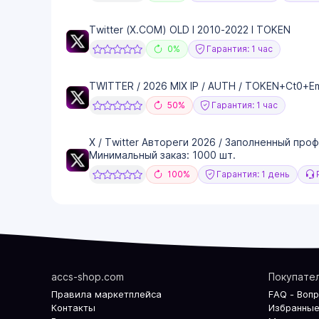
Twitter (X.COM) OLD I 2010-2022 I TOKEN
0%
Гарантия: 1 час
TWITTER / 2026 MIX IP / AUTH / TOKEN+Ct0+Em
50%
Гарантия: 1 час
X / Twitter Автореги 2026 / Заполненный профи
Минимальный заказ: 1000 шт.
100%
Гарантия: 1 день
Р
accs-shop.com
Покупате
Правила маркетплейса
FAQ - Воп
Контакты
Избранные