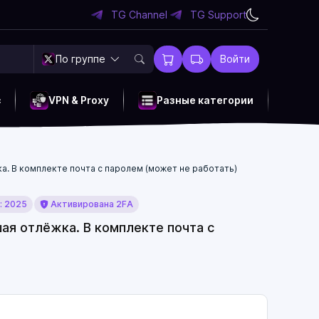
TG Channel
TG Support
По группе
Войти
c
VPN & Proxy
Разные категории
ёжка. В комплекте почта с паролем (может не работать)
: 2025
Активирована 2FA
ьшая отлёжка. В комплекте почта с