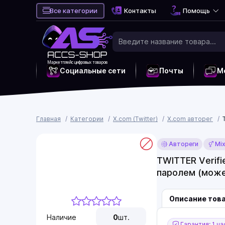
Все категории
Контакты
Помощь
Маркетплейс цифровых товаров
Социальные сети
Почты
М
Главная
Категории
X.com (Twitter)
X.com авторег
Автореги
Mi
TWITTER Verifi
паролем (може
Описание тов
Наличие
0
шт.
Гарантия: 1 ча