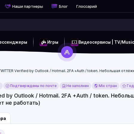
Наши партнеры
Блог
Глоссарий
ессенджеры
Игры
Видеосервисы | TV/Musi
TWITTER Verified by Outlook / Hotmail. 2FA +Auth / token. Небольшая отл
x
Подтверждены по почте
Не заполнен
Mix стран
Год
ed by Outlook / Hotmail. 2FA +Auth / token. Небол
т не работать)
ара
с