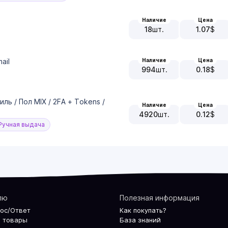
Наличие
Цена
18
шт.
1.07
$
Наличие
Цена
ail
994
шт.
0.18
$
ль / Пол MIX / 2FA + Tokens /
Наличие
Цена
4920
шт.
0.12
$
учная выдача
лю
Полезная информация
рос/Ответ
Как покупать?
 товары
База знаний