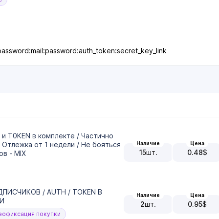
password:mail:password:auth_token:secret_key_link
 и T0KEN в комплекте / Частично
Наличие
Цена
/ Отлежка от 1 недели / Не бояться
15
шт.
0.48
$
ов - MIX
ДПИСЧИКОВ / AUTH / TOKEN В
Наличие
Цена
ЧИ
2
шт.
0.95
$
офиксация покупки