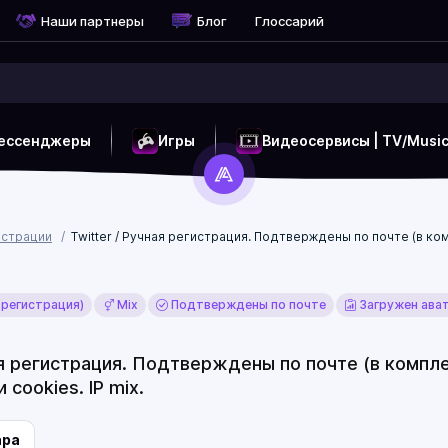
Наши партнеры
Блог
Глоссарий
ессенджеры
Игры
Видеосервисы | TV/Musi
истрации
Twitter / Ручная регистрация. Подтверждены по почте (в комп
 регистрация)
Mix
Подтверждены по почте
Загружен ава
ая регистрация. Подтверждены по почте (в комплек
 cookies. IP mix.
ара