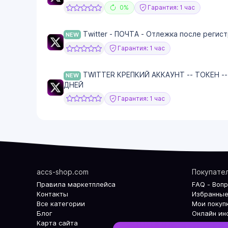
0%
Гарантия: 1 час
Twitter - ПОЧТА - Отлежка после регис
NEW
Гарантия: 1 час
TWITTER КРЕПКИЙ АККАУНТ -- ТОКЕН -
NEW
ДНЕЙ
Гарантия: 1 час
accs-shop.com
Покупате
Правила маркетплейса
FAQ - Воп
Контакты
Избранные
Все категории
Мои покуп
Блог
Онлайн ин
Карта сайта