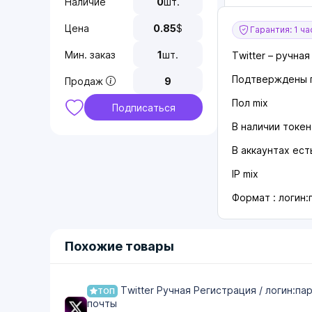
Наличие
0
шт.
Цена
0.85
$
Гарантия: 1 ча
Мин. заказ
1
шт.
Twitter – ручна
Подтверждены п
Продаж
9
Пол mix
Подписаться
В наличии токен
В аккаунтах ест
IP mix
Формат : логин:
Похожие товары
Twitter Ручная Регистрация / логин:па
ТОП
почты