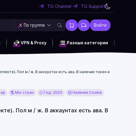
TG Channel
TG Support
По группе
Войти
c
VPN & Proxy
Разные категории
лекте). Пол м / ж. В аккаунтах есть ава. В наличии токен и
тар
Mix стран
Год: 2025
Наличие Cookie
те). Пол м / ж. В аккаунтах есть ава. В