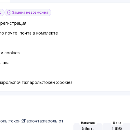
с
Замена невозможна
я регистрация
о почте, почта в комплекте
 и cookies
ь ава
пароль:почта:пароль:токен :cookies
роль:токен:2Fa:почта:пароль от
Наличие
Цена
56
шт.
1.69
$