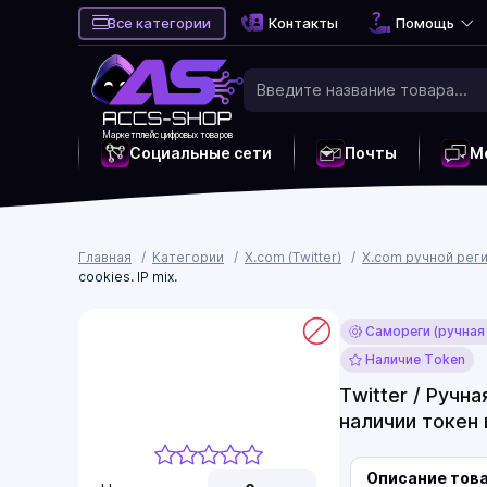
Все категории
Контакты
Помощь
Маркетплейс цифровых товаров
Социальные сети
Почты
М
Главная
Категории
X.com (Twitter)
X.com ручной рег
cookies. IP mix.
Самореги (ручная
Наличие Token
Twitter / Ручн
наличии токен и
Описание тов