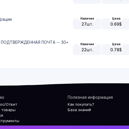
трации
Наличие
Цена
27
шт.
0.69
$
- ПОДТВЕРЖДЕННАЯ ПОЧТА -- 30+
Наличие
Цена
22
шт.
0.78
$
лю
Полезная информация
рос/Ответ
Как покупать?
 товары
База знаний
ки
струменты