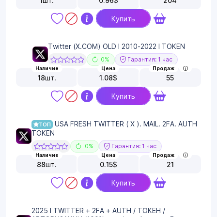
1
шт.
0.96
$
204
Купить
Twitter (X.COM) OLD I 2010-2022 I TOKEN
0%
Гарантия: 1 час
Наличие
Цена
Продаж
18
шт.
1.08
$
55
Купить
USA FRESH TWITTER ( X ). MAIL. 2FA. AUTH
ТОП
TOKEN
0%
Гарантия: 1 час
Наличие
Цена
Продаж
88
шт.
0.15
$
21
Купить
2025 I TWITTER + 2FA + AUTH / ТОКЕН /