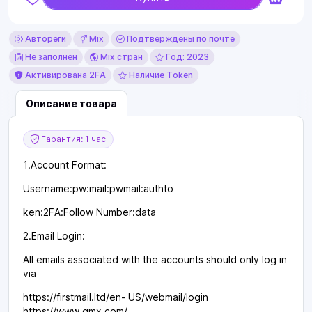
Автореги
Mix
Подтверждены по почте
Не заполнен
Mix стран
Год: 2023
Активирована 2FA
Наличие Token
Описание товара
Гарантия: 1 час
1.Account Format:
Username:pw:mail:pwmail:authto
ken:2FA:Follow Number:data
2.Email Login:
All emails associated with the accounts should only log in
via
https://firstmail.ltd/en- US/webmail/login
https://www.gmx.com/