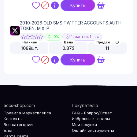
Купить
2010-2026 OLD SMS TWITTER ACCOUNTS.AUTH
TOKEN. MIX IP
0%
Гарантия: 1 час
Наличие
Цена
Продаж
1069
шт.
0.37
$
11
Купить
accs-shop.com
Покупателю
Правила маркетплейса
FAQ - Вопрос/Ответ
Контакты
Избранные товары
Все категории
Мои покупки
Блог
Онлайн инструменты
Карта сайта