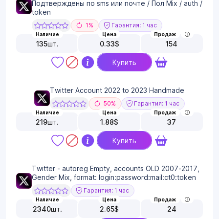
Подтверждены по sms или почте / Пол Mix / auth /
token
1%
Гарантия: 1 час
Наличие
Цена
Продаж
135
шт.
0.33
$
154
Купить
Twitter Account 2022 to 2023 Handmade
50%
Гарантия: 1 час
Наличие
Цена
Продаж
219
шт.
1.88
$
37
Купить
Twitter - autoreg Empty, accounts OLD 2007-2017,
Gender Mix, format: login:password:mail:ct0:token
Гарантия: 1 час
Наличие
Цена
Продаж
2340
шт.
2.65
$
24