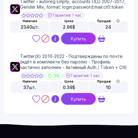
Twitter - autoreg Empty, accounts OLD 2007-2017,
Gender Mix, format: login:password:mail:ct0:token
Гарантия: 1 час
Наличие
Цена
Продаж
2340
шт.
2.66
$
24
Купить
Twitter(X) 2010-2022 - Подтверждены по почте
(идёт в комплекте без пароля) - Профиль
частично заполнен - Активный Auth / Token + Ct0
0%
Гарантия: 1 час
Наличие
Цена
Продаж
37
шт.
0.39
$
10
Купить