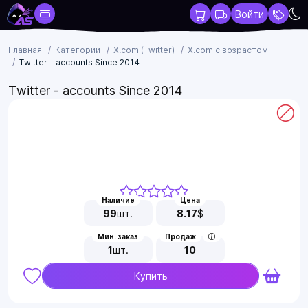
Войти
Главная
Категории
X.com (Twitter)
X.com с возрастом
Twitter - accounts Since 2014
Twitter - accounts Since 2014
Наличие
Цена
99
шт.
8.17
$
Мин. заказ
Продаж
1
шт.
10
Купить