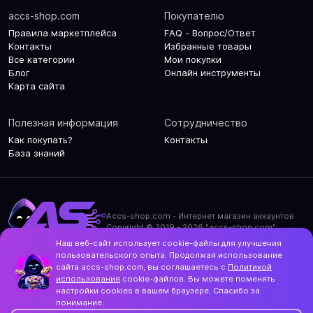
accs-shop.com
Покупателю
Правила маркетплейса
FAQ - Вопрос/Ответ
Контакты
Избранные товары
Все категории
Мои покупки
Блог
Онлайн инструменты
Карта сайта
Полезная информация
Сотрудничество
Как покупать?
Контакты
База знаний
Accs-shop.com - Интернет магазин аккаунтов
Copyright © 2019 - 2026 "accs-shop.com"
Наш веб-сайт использует cookie-файлы для улучшения
Политика конфиденциальности
пользовательского опыта. Продолжая использование
Политика использования cookie-файлов
сайта accs-shop.com, вы соглашаетесь с
Политикой
Контакты и актуальный адрес сайта
использования
cookie-файлов. Вы можете поменять
Structo
настройки cookies в вашем браузере. Спасибо за
Дизайн и разработка
понимание.