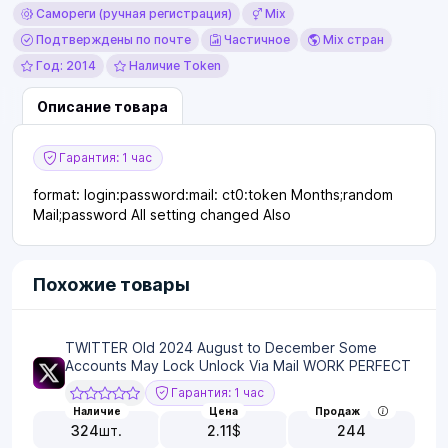
Самореги (ручная регистрация)
Mix
Подтверждены по почте
Частичное
Mix стран
Год: 2014
Наличие Token
Описание товара
Гарантия: 1 час
format: login:password:mail: ct0:token Months;random
Mail;password All setting changed Also
Похожие товары
TWITTER Old 2024 August to December Some
Accounts May Lock Unlock Via Mail WORK PERFECT
Гарантия: 1 час
Наличие
Цена
Продаж
324
шт.
2.11
$
244