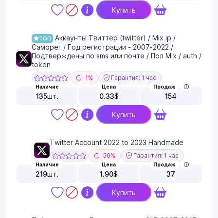
Купить
Аккаунты Твиттер (twitter) / Mix ip /
ТОП
Саморег / Год регистрации - 2007-2022 /
Подтверждены по sms или почте / Пол Mix / auth /
token
1%
Гарантия: 1 час
Наличие
Цена
Продаж
135
шт.
0.33
$
154
Купить
Twitter Account 2022 to 2023 Handmade
50%
Гарантия: 1 час
Наличие
Цена
Продаж
219
шт.
1.90
$
37
Купить