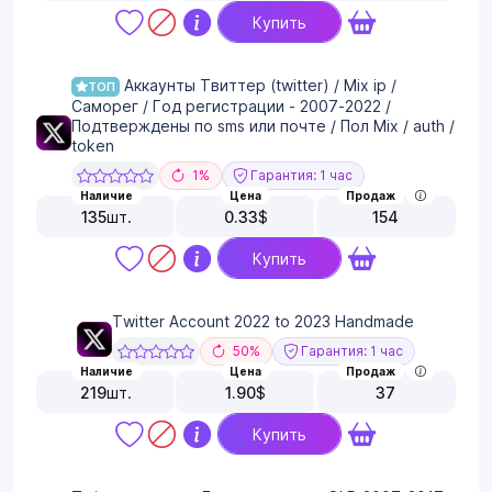
Купить
Аккаунты Твиттер (twitter) / Mix ip /
ТОП
Саморег / Год регистрации - 2007-2022 /
Подтверждены по sms или почте / Пол Mix / auth /
token
1%
Гарантия: 1 час
Наличие
Цена
Продаж
135
шт.
0.33
$
154
Купить
Twitter Account 2022 to 2023 Handmade
50%
Гарантия: 1 час
Наличие
Цена
Продаж
219
шт.
1.90
$
37
Купить