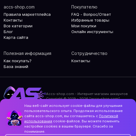
accs-shop.com
Покупателю
Правила маркетплейса
FAQ - Вопрос/Ответ
Контакты
Избранные товары
Все категории
Мои покупки
Блог
Онлайн инструменты
Карта сайта
Полезная информация
Сотрудничество
Как покупать?
Контакты
База знаний
Accs-shop.com - Интернет магазин аккаунтов
Copyright © 2019 - 2026 "accs-shop.com"
Наш веб-сайт использует cookie-файлы для улучшения
Политика конфиденциальности
пользовательского опыта. Продолжая использование
Политика использования cookie-файлов
сайта accs-shop.com, вы соглашаетесь с
Политикой
Контакты и актуальный адрес сайта
использования
cookie-файлов. Вы можете поменять
Structo
настройки cookies в вашем браузере. Спасибо за
Дизайн и разработка
понимание.