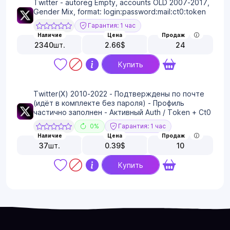
Twitter - autoreg Empty, accounts OLD 2007-2017,
Gender Mix, format: login:password:mail:ct0:token
Гарантия: 1 час
Наличие
Цена
Продаж
2340
шт.
2.66
$
24
Купить
Twitter(X) 2010-2022 - Подтверждены по почте
(идёт в комплекте без пароля) - Профиль
частично заполнен - Активный Auth / Token + Ct0
0%
Гарантия: 1 час
Наличие
Цена
Продаж
37
шт.
0.39
$
10
Купить