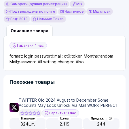
Самореги (ручная регистрация)
Mix
Подтверждены по почте
Частичное
Mix стран
Год: 2013
Наличие Token
Описание товара
Гарантия: 1 час
format: login:password:mail: ct0:token Months;random
Mail;password All setting changed Also
Похожие товары
TWITTER Old 2024 August to December Some
Accounts May Lock Unlock Via Mail WORK PERFECT
Гарантия: 1 час
Наличие
Цена
Продаж
324
шт.
2.11
$
244