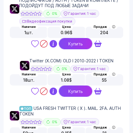
ПОДПИСЧИКОВ / AUTH / TOKEN В КОМПЛЕКТЕ /
ПОДОЙДУТ ПОД ЛЮБЫЕ ЗАДАЧИ
0%
Гарантия: 1 час
Видеофиксация покупки
Наличие
Цена
Продаж
1
шт.
0.96
$
204
Купить
Twitter (X.COM) OLD I 2010-2022 I TOKEN
0%
Гарантия: 1 час
Наличие
Цена
Продаж
18
шт.
1.08
$
55
Купить
USA FRESH TWITTER ( X ). MAIL. 2FA. AUTH
ТОП
TOKEN
0%
Гарантия: 1 час
Наличие
Цена
Продаж