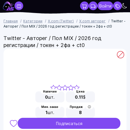
Войти
Главная
Категории
X.com (Twitter)
X.com авторег
Twitter -
Авторег / Пол МIX / 2026 год регистрации / токен + 2фа + ct0
Twitter - Авторег / Пол МIX / 2026 год
регистрации / токен + 2фа + ct0
Наличие
Цена
0
шт.
0.11
$
Мин. заказ
Продаж
1
шт.
8
Подписаться