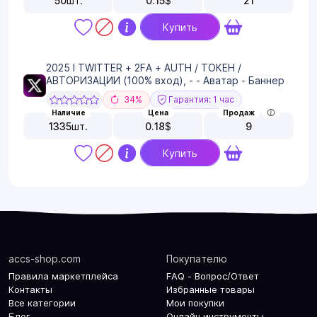
50
шт.
0.15
$
21
Купить
2025 I TWITTER + 2FA + AUTH / ТОКЕН /
АВТОРИЗАЦИИ (100% вход), - - Аватар - Баннер
34%
Гарантия: 1 час
Наличие
Цена
Продаж
1335
шт.
0.18
$
9
Купить
accs-shop.com
Покупателю
Правила маркетплейса
FAQ - Вопрос/Ответ
Контакты
Избранные товары
Все категории
Мои покупки
Блог
Онлайн инструменты