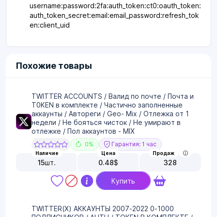
username:password:2fa:auth_token:ct0:oauth_token:
auth_token_secret:email:email_password:refresh_tok
en:client_uid
Похожие товары
TWITTER ACCOUNTS / Валид по почте / Почта и
T0KEN в комплекте / Частично заполненные
аккаунты / Автореги / Geo- Mix / Отлежка от 1
недели / Не бояться чисток / Не умирают в
отлежке / Пол аккаунтов - MIX
0%
Гарантия: 1 час
Наличие
Цена
Продаж
15
шт.
0.48
$
328
Купить
TWITTER(X) АККАУНТЫ 2007-2022 0-1000