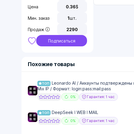
Цена
0.36
$
Мин. заказ
1
шт.
Продаж
2290
Подписаться
Похожие товары
Leonardo AI / Аккаунты подтверждены 
ТОП
Mix IP / Формат: login:pass:mail:pass
0%
Гарантия: 1 час
DeepSeek I WEB I MAIL
ТОП
0%
Гарантия: 1 час