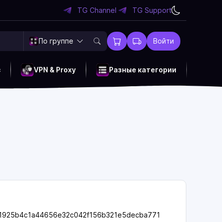
TG Channel
TG Support
По группе
Войти
c
VPN & Proxy
Разные категории
9f1925b4c1a44656e32c042f156b321e5decba771