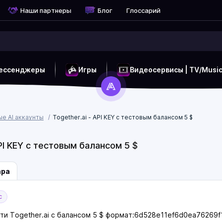
Наши партнеры
Блог
Глоссарий
ессенджеры
Игры
Видеосервисы | TV/Musi
ые AI аккаунты
Together.ai - API KEY с тестовым балансом 5 $
API KEY с тестовым балансом 5 $
ара
с
ети Together.ai с балансом 5 $ формат:6d528e11ef6d0ea7626