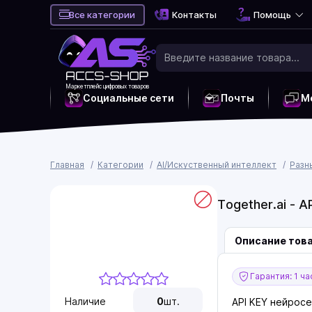
Все категории
Контакты
Помощь
Маркетплейс цифровых товаров
Социальные сети
Почты
М
Главная
Категории
AI/Искуственный интеллект
Разн
Together.ai - 
Описание тов
Гарантия: 1 ча
Наличие
0
шт.
API KEY нейрос