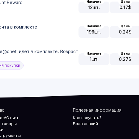
Наличие
Цена
ount Reward
12
шт.
0.17
$
Наличие
Цена
очта в комплекте
196
шт.
0.24
$
е@onet, идет в комплекте. Возраст
Наличие
Цена
1
шт.
0.27
$
я покупки
лю
Полезная информация
рос/Ответ
Как покупать?
 товары
База знаний
ки
струменты