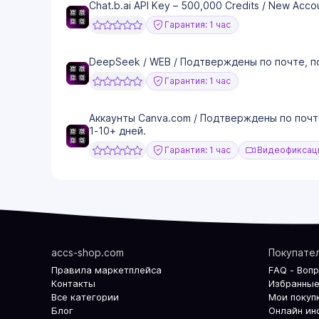
Chat.b.ai API Key – 500,000 Credits / New Acc
Гарантия: 1 час
DeepSeek / WEB / Подтверждены по почте, п
Гарантия: 1 час
Аккаунты Canva.com / Подтверждены по почт
1-10+ дней.
Гарантия: 1 час
Видеофиксаци
accs-shop.com
Покупате
Правила маркетплейса
FAQ - Воп
Контакты
Избранные
Все категории
Мои покуп
Блог
Онлайн ин