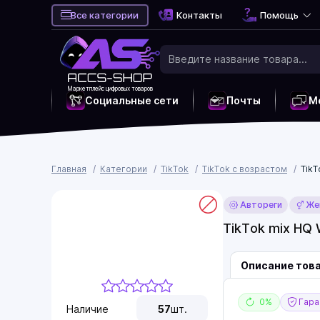
Все категории
Контакты
Помощь
Маркетплейс цифровых товаров
Социальные сети
Почты
М
Главная
Категории
TikTok
TikTok с возрастом
TikT
Автореги
Же
TikTok mix HQ 
Описание тов
0%
Гаран
Наличие
57
шт.