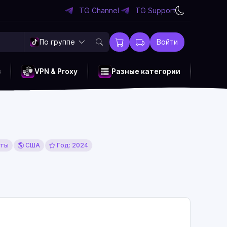
TG Channel
TG Support
По группе
Войти
c
VPN & Proxy
Разные категории
сты
США
Год: 2024