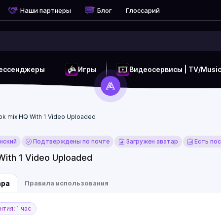
Наши партнеры
Блог
Глоссарий
ессенджеры
Игры
Видеосервисы | TV/Musi
ok mix HQ With 1 Video Uploaded
нский
Подтверждены по почте
Загружен аватар
Есть по
With 1 Video Uploaded
ара
Правила использования
тия: 1 час