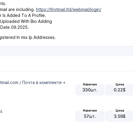
ts.
mail are including.
https://firstmail.ltd/webmail/login/
r Is Added To A Profile.
 Uploaded With Bio Adding
 Date 09.2025.
istered In mix Ip Addresses.
mail.com / Почта в комплекте +
Наличие
Цена
330
шт.
0.22
$
ts
Наличие
Цена
57
шт.
3.59
$