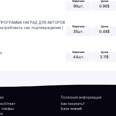
Наличие
Цена
90
шт.
0.96
$
а / ПРОГРАММА НАГРАД ДЛЯ АВТОРОВ
Наличие
Цена
 затребовать смс подтверждения /
35
шт.
0.48
$
ts
Наличие
Цена
44
шт.
3.11
$
лю
Полезная информация
рос/Ответ
Как покупать?
 товары
База знаний
ки