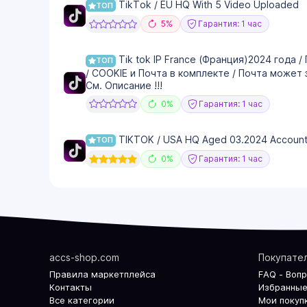
TikTok / EU HQ With 5 Video Uploaded
ТОП
5%
Гарантия: 1 час
Tik tok IP France (Франция)2024 год
ТОП
/ COOKIE и Почта в комплекте / Почта может
См. Описание !!!
0%
Гарантия: 1 час
TIKTOK / USA HQ Aged 03.2024 Accoun
ТОП
0%
Гарантия: 1 час
accs-shop.com
Покупате
Правила маркетплейса
FAQ - Воп
Контакты
Избранные
Все категории
Мои покуп