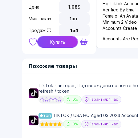
Hq Tiktok Accoun
Цена
1.08
$
Verified By Email.
Female. An Avata
Мин. заказ
1
шт.
Minimum 2 Video
Accounts Create
Продаж
154
Accounts Are Reg
Купить
Похожие товары
TikTok - авторег, Подтверждены по почте hot
refresh / token
0%
Гарантия: 1 час
TIKTOK / USA HQ Aged 03.2024 Accoun
ТОП
0%
Гарантия: 1 час