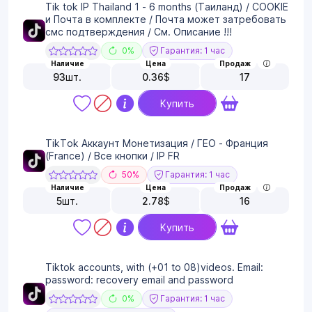
Tik tok IP Thailand 1 - 6 months (Таиланд) / COOKIE
и Почта в комплекте / Почта может затребовать
смс подтверждения / См. Описание !!!
0%
Гарантия: 1 час
Наличие
Цена
Продаж
93
шт.
0.36
$
17
Купить
TikTok Аккаунт Монетизация / ГЕО - Франция
(France) / Все кнопки / IP FR
50%
Гарантия: 1 час
Наличие
Цена
Продаж
5
шт.
2.78
$
16
Купить
Tiktok accounts, with (+01 to 08)videos. Email:
password: recovery email and password
0%
Гарантия: 1 час