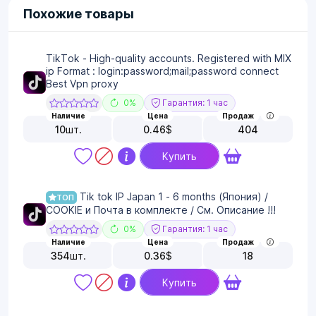
Похожие товары
TikTok - High-quality accounts. Registered with MIX
ip Format : login:password;mail;password connect
Best Vpn proxy
0%
Гарантия: 1 час
Наличие
Цена
Продаж
10
шт.
0.46
$
404
Купить
Tik tok IP Japan 1 - 6 months (Япония) /
ТОП
COOKIE и Почта в комплекте / См. Описание !!!
0%
Гарантия: 1 час
Наличие
Цена
Продаж
354
шт.
0.36
$
18
Купить