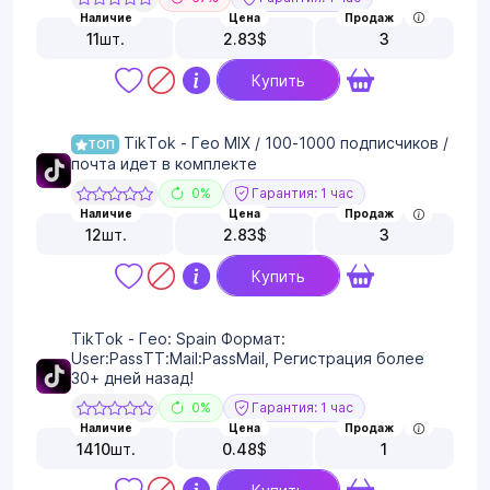
Наличие
Цена
Продаж
11
шт.
2.83
$
3
Купить
TikTok - Гео MIX / 100-1000 подписчиков /
ТОП
почта идет в комплекте
0%
Гарантия: 1 час
Наличие
Цена
Продаж
12
шт.
2.83
$
3
Купить
TikTok - Гео: Spain Формат:
User:PassTT:Mail:PassMail, Регистрация более
30+ дней назад!
0%
Гарантия: 1 час
Наличие
Цена
Продаж
1410
шт.
0.48
$
1