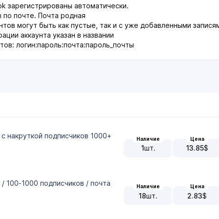
Tok зарегистрированы автоматически.
 по почте. Почта родная
нтов могут быть как пустые, так и с уже добавленными запис
рации аккаунта указан в названии
тов: логин:пароль:почта:пароль_почты
, с накруткой подписчиков 1000+
Наличие
Цена
1
шт.
13.85
$
 / 100-1000 подписчиков / почта
Наличие
Цена
18
шт.
2.83
$