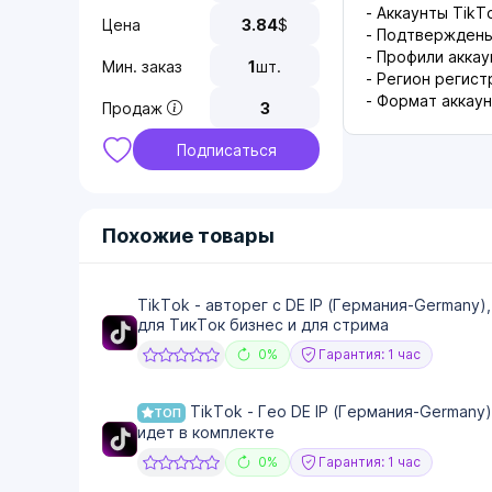
- Аккаунты Tik
Цена
3.84
$
- Подтверждены
- Профили аккау
Мин. заказ
1
шт.
- Регион регист
- Формат аккаун
Продаж
3
Подписаться
Похожие товары
TikTok - авторег с DE IP (Германия-Germany)
для ТикТок бизнес и для стрима
0%
Гарантия: 1 час
TikTok - Гео DE IP (Германия-Germany)
ТОП
идет в комплекте
0%
Гарантия: 1 час