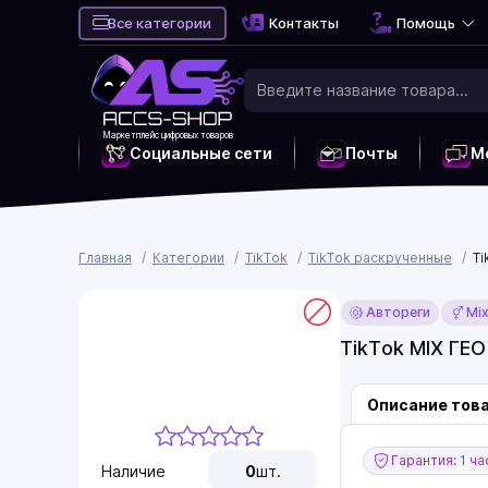
Все категории
Контакты
Помощь
Маркетплейс цифровых товаров
Социальные сети
Почты
М
Главная
Категории
TikTok
TikTok раскрученные
Ti
Автореги
Mi
TikTok MIX ГЕО
Описание тов
Гарантия: 1 ча
Наличие
0
шт.