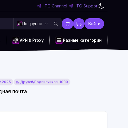
TG Channel
TG Support
По группе
Войти
c
VPN & Proxy
Разные категории
а
: 2025
Друзей/Подписчиков: 1000
дная почта