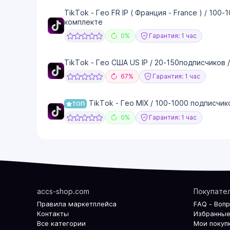
TikTok - Гео FR IP ( Франция - France ) / 100
комплекте
0%
Гарантия: 1 час
TikTok - Гео США US IP / 20-150подписчиков 
67%
Гарантия: 1 час
TikTok - Гео MIX / 100-1000 подписчик
ТОП
0%
Гарантия: 1 час
accs-shop.com
Покупате
Правила маркетплейса
FAQ - Воп
Контакты
Избранные
Все категории
Мои покуп