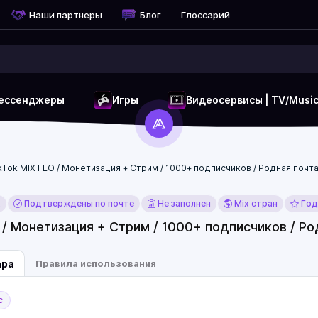
Наши партнеры
Блог
Глоссарий
ессенджеры
Игры
Видеосервисы | TV/Musi
kTok MIX ГЕО / Монетизация + Стрим / 1000+ подписчиков / Родная почт
x
Подтверждены по почте
Не заполнен
Mix стран
Год
 / Монетизация + Стрим / 1000+ подписчиков / Ро
ара
Правила использования
с