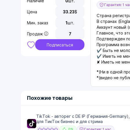
Наличие
0
шт.
Гарантия: 1 ча
Цена
33.23
$
Страна регистр
В странах (Engl
Мин. заказ
1
шт.
Аккаунт новый (
Главное, что эт
Продаж
7
Подтвержден по
Программа возн
Подписаться
✔️ Быть не мол
✔️ Иметь не ме
✘ Иметь не мен
*(Ни в одной п
*(видео не публ
Похожие товары
TikTok - авторег с DE IP (Германия-Germany)
для ТикТок бизнес и для стрима
0%
Гарантия: 1 час