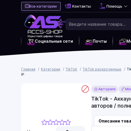
Все категории
Контакты
Помощь
Маркетплейс цифровых товаров
Социальные сети
Почты
М
Главная
Категории
TikTok
TikTok раскрученные
Ti
IP
Автореги
Mi
TikTok - Аккау
авторов / полн
Описание тов