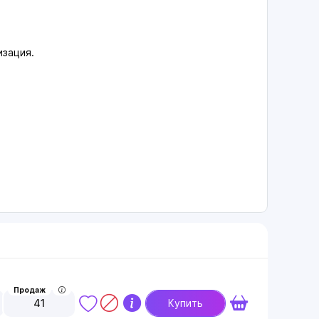
изация.
Продаж
41
Купить