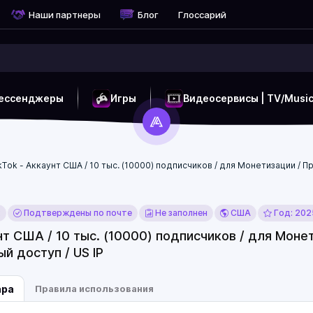
Наши партнеры
Блог
Глоссарий
ессенджеры
Игры
Видеосервисы | TV/Musi
kTok - Аккаунт США / 10 тыс. (10000) подписчиков / для Монетизации /
x
Подтверждены по почте
Не заполнен
США
Год: 202
нт США / 10 тыс. (10000) подписчиков / для Мон
ый доступ / US IP
ара
Правила использования