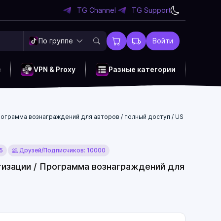
TG Channel
TG Support
По группе
Войти
c
VPN & Proxy
Разные категории
 Программа вознаграждений для авторов / полный доступ / US
5
Друзей/Подписчиков: 10000
етизации / Программа вознаграждений для