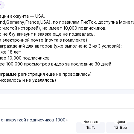
с
ации аккаунта — USA.
and,Germany,France,USA), по правилам ТикТок, доступна Монет
с чистой историей), но имеет 10,000 подписчиков.
о не б\у аккаунт и заявка еще не подавалась.
 электронной почте (почта в комплекте)
аграждений для авторов (уже выполнено 2 из 3 условий):
оже 18 лет
нее 10,000 подписчиков
ее 100,000 просмотров видео за последние 30 дней
рограмме регистрация еще не проводилась)
иковалось и не удалялось)
, с накруткой подписчиков 1000+
Наличие
Цена
1
шт.
13.85
$