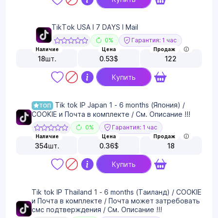
TikTok USA I 7 DAYS I Mail
0%
Гарантия: 1 час
Наличие
Цена
Продаж
18
шт.
0.53
$
122
Купить
Tik tok IP Japan 1 - 6 months (Япония) /
ТОП
COOKIE и Почта в комплекте / См. Описание !!!
0%
Гарантия: 1 час
Наличие
Цена
Продаж
354
шт.
0.36
$
18
Купить
Tik tok IP Thailand 1 - 6 months (Таиланд) / COOKIE
и Почта в комплекте / Почта может затребовать
смс подтверждения / См. Описание !!!