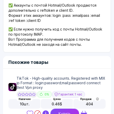
✅ Аккаунты с почтой Hotmail/Outlook продаются
дополнительно с reftoken и client ID.
Формат этих аккаунтов: login :pass :emailpass :email
:ref token :client ID
✅ Если нужно получить код с почты Hotmail/Outlook
по протоколу IMAP.
Вот Программа для получения кодов с почты
Hotmail/Outlook не заходя на сайт почты.
Похожие товары
TikTok - High-quality accounts. Registered with MIX
ip Format : login:password;mail;password connect
Best Vpn proxy
0%
Гарантия: 1 час
Наличие
Цена
Продаж
10
шт.
0.46
$
404
Купить