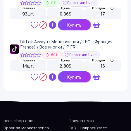
0%
Гарантия: 1 час
Наличие
Цена
Продаж
93
шт.
0.36
$
17
Купить
TikTok Аккаунт Монетизация / ГЕО - Франция
(France) / Все кнопки / IP FR
50%
Гарантия: 1 час
Наличие
Цена
Продаж
14
шт.
2.80
$
16
Купить
accs-shop.com
Покупателю
Правила маркетплейса
FAQ - Вопрос/Ответ