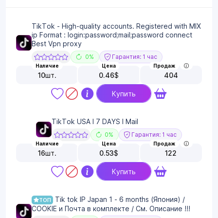
TikTok - High-quality accounts. Registered with MIX
ip Format : login:password;mail;password connect
Best Vpn proxy
0%
Гарантия: 1 час
Наличие
Цена
Продаж
10
шт.
0.46
$
404
Купить
TikTok USA I 7 DAYS I Mail
0%
Гарантия: 1 час
Наличие
Цена
Продаж
16
шт.
0.53
$
122
Купить
Tik tok IP Japan 1 - 6 months (Япония) /
ТОП
COOKIE и Почта в комплекте / См. Описание !!!