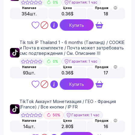
0%
Гарантия: 1 час
Наличие
Цена
Продаж
354
шт.
0.36
$
18
Купить
Tik tok IP Thailand 1 - 6 months (Таиланд) / COOKIE
и Почта в комплекте / Почта может затребовать
смс подтверждения / См. Описание !!!
0%
Гарантия: 1 час
Наличие
Цена
Продаж
93
шт.
0.36
$
17
Купить
TikTok Аккаунт Монетизация / ГЕО - Франция
(France) / Все кнопки / IP FR
50%
Гарантия: 1 час
Наличие
Цена
Продаж
14
шт.
2.80
$
16