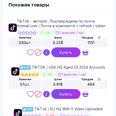
Похожие товары
TikTok - авторег, Подтверждены по почте
hotmail.com / Почта в комплекте + refresh / token
0%
Гарантия: 1 час
Наличие
Цена
Продаж
330
шт.
0.22
$
1131
Купить
TIKTOK / USA HQ Aged 03.2024 Accounts
ТОП
0%
Гарантия: 1 час
Наличие
Цена
Продаж
57
шт.
3.61
$
464
Купить
TikTok / EU HQ With 5 Video Uploaded
ТОП