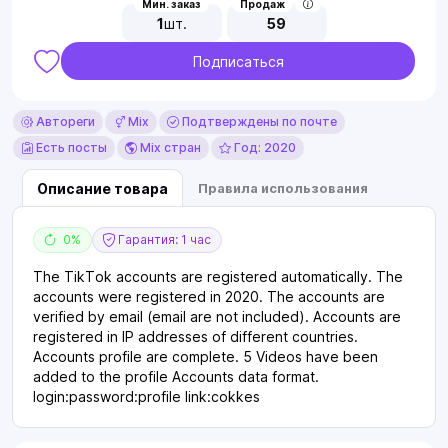
Мин. заказ
Продаж
1
шт.
59
Подписаться
Автореги
Mix
Подтверждены по почте
Есть посты
Mix стран
Год: 2020
Описание товара
Правила использования
0%
Гарантия: 1 час
The TikTok accounts are registered automatically. The
accounts were registered in 2020. The accounts are
verified by email (email are not included). Accounts are
registered in IP addresses of different countries.
Accounts profile are complete. 5 Videos have been
added to the profile Accounts data format.
login:password:profile link:cokkes