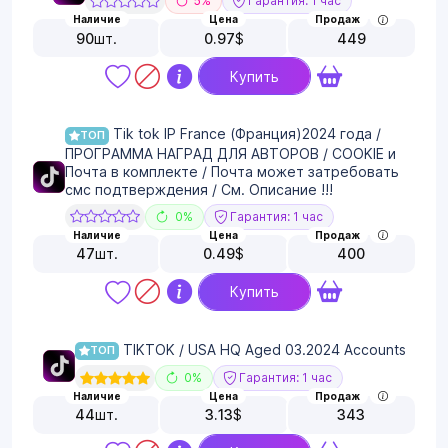
5%
Гарантия: 1 час
Наличие
Цена
Продаж
90
шт.
0.97
$
449
Купить
Tik tok IP France (Франция)2024 года /
ТОП
ПРОГРАММА НАГРАД ДЛЯ АВТОРОВ / COOKIE и
Почта в комплекте / Почта может затребовать
смс подтверждения / См. Описание !!!
0%
Гарантия: 1 час
Наличие
Цена
Продаж
47
шт.
0.49
$
400
Купить
TIKTOK / USA HQ Aged 03.2024 Accounts
ТОП
0%
Гарантия: 1 час
Наличие
Цена
Продаж
44
шт.
3.13
$
343