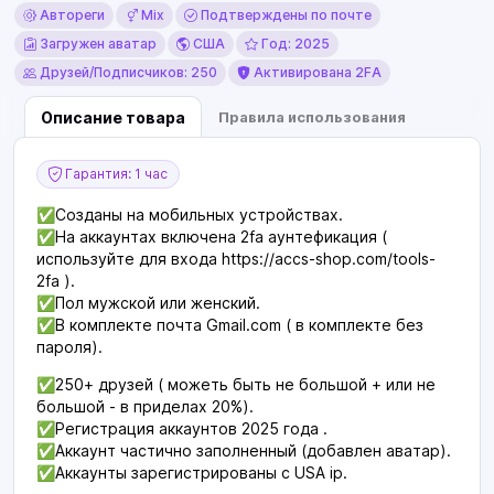
Автореги
Mix
Подтверждены по почте
Загружен аватар
США
Год: 2025
Друзей/Подписчиков: 250
Активирована 2FA
Описание товара
Правила использования
Гарантия: 1 час
✅Созданы на мобильных устройствах.
✅На аккаунтах включена 2fa аунтефикация (
используйте для входа https://accs-shop.com/tools-
2fa ).
✅Пол мужской или женский.
✅В комплекте почта Gmail.com ( в комплекте без
пароля).
✅250+ друзей ( можеть быть не большой + или не
большой - в приделах 20%).
✅Регистрация аккаунтов 2025 года .
✅Аккаунт частично заполненный (добавлен аватар).
✅Аккаунты зарегистрированы с USA ip.