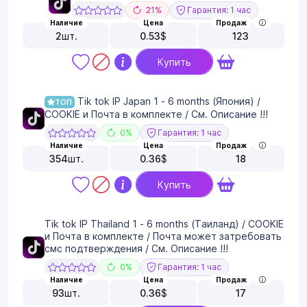
21%
Гарантия: 1 час
Наличие
Цена
Продаж
2
шт.
0.53
$
123
Купить
Tik tok IP Japan 1 - 6 months (Япония) /
ТОП
COOKIE и Почта в комплекте / См. Описание !!!
0%
Гарантия: 1 час
Наличие
Цена
Продаж
354
шт.
0.36
$
18
Купить
Tik tok IP Thailand 1 - 6 months (Таиланд) / COOKIE
и Почта в комплекте / Почта может затребовать
смс подтверждения / См. Описание !!!
0%
Гарантия: 1 час
Наличие
Цена
Продаж
93
шт.
0.36
$
17