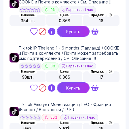
COOKIE и Почта в комплекте / См. Описание !!!
0%
Гарантия: 1 час
Наличие
Цена
Продаж
354
шт.
0.36
$
18
Купить
Tik tok IP Thailand 1 - 6 months (Таиланд) / COOKIE
и Почта в комплекте / Почта может затребовать
смс подтверждения / См. Описание !!!
0%
Гарантия: 1 час
Наличие
Цена
Продаж
93
шт.
0.36
$
17
Купить
TikTok Аккаунт Монетизация / ГЕО - Франция
(France) / Все кнопки / IP FR
50%
Гарантия: 1 час
Наличие
Цена
Продаж
6
шт.
2.81
$
16