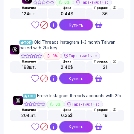
0%
Гарантия: 1 час
Наличие
Цена
Продаж
124
шт.
0.44
$
36
Купить
Old Threads Instagram 1-3 month Taiwan
ТОП
based with 2fa key
3%
Гарантия: 1 час
Наличие
Цена
Продаж
198
шт.
2.40
$
21
Купить
Fresh Instagram threads accounts with 2fa
ТОП
0%
Гарантия: 1 час
Наличие
Цена
Продаж
204
шт.
0.35
$
19
Купить