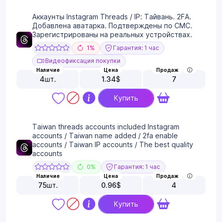
Аккаунты Instagram Threads / IP: Тайвань. 2FA.
Добавлена аватарка. Подтверждены по СМС.
Зарегистрированы на реальных устройствах.
1%
Гарантия: 1 час
Видеофиксация покупки
Наличие
Цена
Продаж
4
шт.
1.34
$
7
Купить
Taiwan threads accounts included Instagram
accounts / Taiwan name added / 2fa enable
accounts / Taiwan IP accounts / The best quality
accounts
0%
Гарантия: 1 час
Наличие
Цена
Продаж
75
шт.
0.96
$
4
Купить