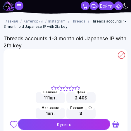
Войти
Главная
Категории
Instagram
Threads
Threads accounts 1-
3 month old Japanese IP with 2fa key
Threads accounts 1-3 month old Japanese IP with
2fa key
Наличие
Цена
111
шт.
2.40
$
Мин. заказ
Продаж
1
шт.
3
Купить