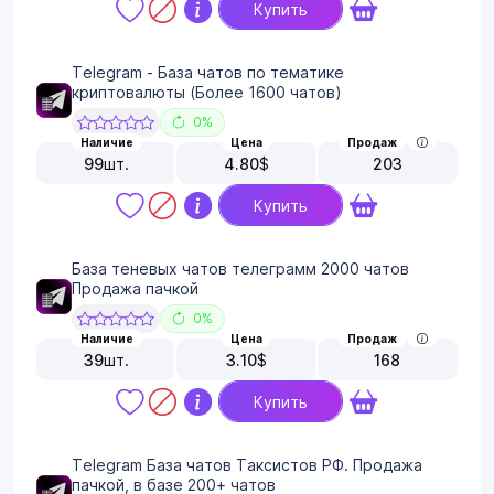
Купить
Telegram - База чатов по тематике
криптовалюты (Более 1600 чатов)
0%
Наличие
Цена
Продаж
99
шт.
4.80
$
203
Купить
База теневых чатов телеграмм 2000 чатов
Продажа пачкой
0%
Наличие
Цена
Продаж
39
шт.
3.10
$
168
Купить
Telegram База чатов Таксистов РФ. Продажа
пачкой, в базе 200+ чатов