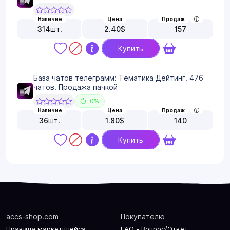
Наличие
Цена
Продаж
314
шт.
2.40
$
157
Купить
База чатов телеграмм: Тематика Дейтинг. 476
чатов. Продажа пачкой
0%
Наличие
Цена
Продаж
36
шт.
1.80
$
140
Купить
accs-shop.com
Покупателю
Правила маркетплейса
FAQ - Вопрос/Ответ