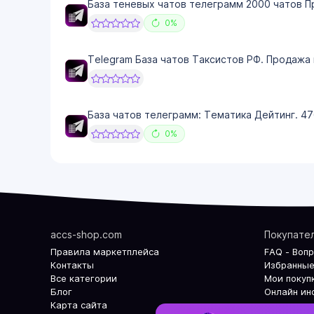
База теневых чатов телеграмм 2000 чатов П
0%
Telegram База чатов Таксистов РФ. Продажа 
База чатов телеграмм: Тематика Дейтинг. 47
0%
accs-shop.com
Покупате
Правила маркетплейса
FAQ - Воп
Контакты
Избранные
Все категории
Мои покуп
Блог
Онлайн ин
Карта сайта