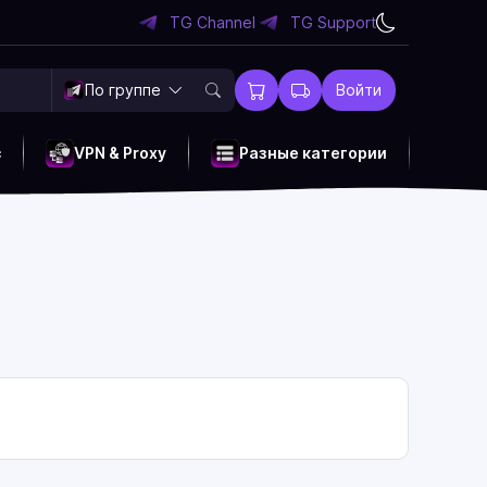
TG Channel
TG Support
По группе
Войти
c
VPN & Proxy
Разные категории