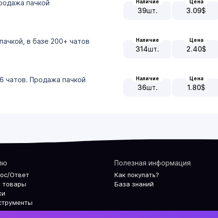
Наличие
Цена
родажа пачкой
39
шт.
3.09
$
Наличие
Цена
пачкой, в базе 200+ чатов
314
шт.
2.40
$
Наличие
Цена
6 чатов. Продажа пачкой
36
шт.
1.80
$
лю
Полезная информация
рос/Ответ
Как покупать?
 товары
База знаний
ки
струменты