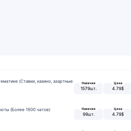
тематике (Ставки, казино, азартные
Наличие
Цена
1579
шт.
4.79
$
Наличие
Цена
люты (Более 1600 чатов)
99
шт.
4.79
$