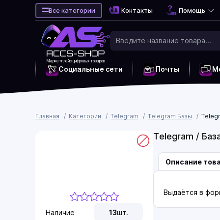
Все категории
Контакты
Помощь
Маркетплейс цифровых товаров
Социальные сети
Почты
М
Главная
Категории
Telegram
Telegram Базы
Telegr
Telegram / Баз
Описание тов
Выдаётся в фор
Наличие
13
шт.