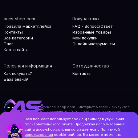
accs-shop.com
Покупателю
Правила маркетплейса
FAQ - Вопрос/Ответ
Контакты
Избранные товары
Все категории
Мои покупки
Блог
Онлайн инструменты
Карта сайта
Полезная информация
Сотрудничество
Как покупать?
Контакты
База знаний
Accs-shop.com - Интернет магазин аккаунтов
Copyright © 2019 - 2026 "accs-shop.com"
Наш веб-сайт использует cookie-файлы для улучшения
Политика конфиденциальности
пользовательского опыта. Продолжая использование
Политика использования cookie-файлов
сайта accs-shop.com, вы соглашаетесь с
Политикой
Контакты и актуальный адрес сайта
использования
cookie-файлов. Вы можете поменять
Structo