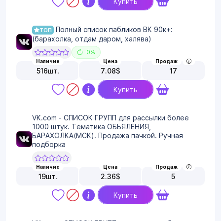
Купить
Полный список пабликов ВК 90к+:
ТОП
(барахолка, отдам даром, халява)
0%
Наличие
Цена
Продаж
516
шт.
7.08
$
17
Купить
VK.com - СПИСОК ГРУПП для рассылки более
1000 штук. Тематика ОБЬЯЛЕНИЯ,
БАРАХОЛКА(МСК). Продажа пачкой. Ручная
подборка
Наличие
Цена
Продаж
19
шт.
2.36
$
5
Купить