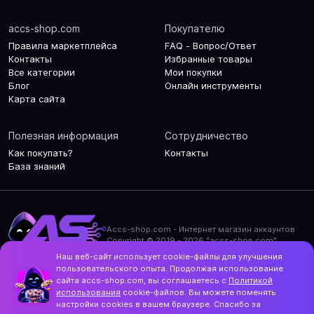
accs-shop.com
Покупателю
Правила маркетплейса
FAQ - Вопрос/Ответ
Контакты
Избранные товары
Все категории
Мои покупки
Блог
Онлайн инструменты
Карта сайта
Полезная информация
Сотрудничество
Как покупать?
Контакты
База знаний
Accs-shop.com - Интернет магазин аккаунтов
Copyright © 2019 - 2026 "accs-shop.com"
Наш веб-сайт использует cookie-файлы для улучшения
Политика конфиденциальности
пользовательского опыта. Продолжая использование
Политика использования cookie-файлов
сайта accs-shop.com, вы соглашаетесь с
Политикой
Контакты и актуальный адрес сайта
использования
cookie-файлов. Вы можете поменять
Structo
настройки cookies в вашем браузере. Спасибо за
Дизайн и разработка