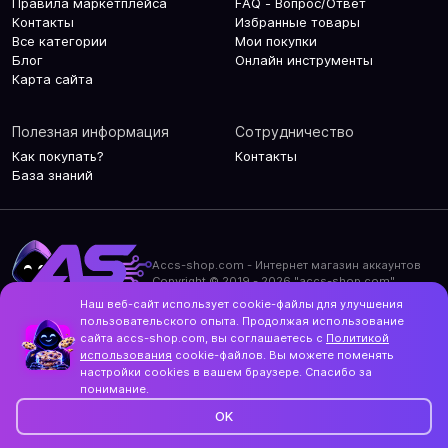
Правила маркетплейса
FAQ - Вопрос/Ответ
Контакты
Избранные товары
Все категории
Мои покупки
Блог
Онлайн инструменты
Карта сайта
Полезная информация
Сотрудничество
Как покупать?
Контакты
База знаний
Accs-shop.com - Интернет магазин аккаунтов
Copyright © 2019 - 2026 "accs-shop.com"
Наш веб-сайт использует cookie-файлы для улучшения
Политика конфиденциальности
пользовательского опыта. Продолжая использование
Политика использования cookie-файлов
сайта accs-shop.com, вы соглашаетесь с
Политикой
Контакты и актуальный адрес сайта
использования
cookie-файлов. Вы можете поменять
Structo
настройки cookies в вашем браузере. Спасибо за
Дизайн и разработка
понимание.
OK