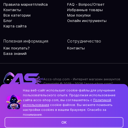
Правила маркетплейса
FAQ - Вопрос/Ответ
Контакты
Избранные товары
Все категории
Мои покупки
Блог
Онлайн инструменты
Карта сайта
Полезная информация
Сотрудничество
Как покупать?
Контакты
База знаний
Accs-shop.com - Интернет магазин аккаунтов
Copyright © 2019 - 2026 "accs-shop.com"
Наш веб-сайт использует cookie-файлы для улучшения
Политика конфиденциальности
пользовательского опыта. Продолжая использование
Политика использования cookie-файлов
сайта accs-shop.com, вы соглашаетесь с
Политикой
Контакты и актуальный адрес сайта
использования
cookie-файлов. Вы можете поменять
Structo
настройки cookies в вашем браузере. Спасибо за
Дизайн и разработка
понимание.
OK