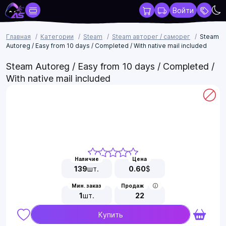
Войти
Главная
Категории
Steam
Steam авторег / саморег
Steam
Autoreg / Easy from 10 days / Completed / With native mail included
Steam Autoreg / Easy from 10 days / Completed /
With native mail included
Наличие
Цена
139
шт.
0.60
$
Мин. заказ
Продаж
1
шт.
22
Купить