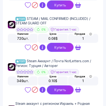
Купить
STEAM / MAIL CONFIRMED (INCLUDED) /
ТОП
STEAM GUARD OFF
0%
Гарантия: 1 час
Наличие
Цена
Продаж
720
шт.
0.08
$
1
Купить
Steam Аккаунт / Почта NotLetters.com /
ТОП
Регион: Турция / Авторег
0%
Гарантия: 1 час
Наличие
Цена
Продаж
349
шт.
0.10
$
1
Купить
Steam аккаунт с регионом Израиль + Родная