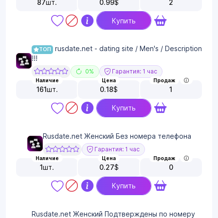
87
шт.
0.99
$
2
Купить
rusdate.net - dating site / Men's / Description
ТОП
!!!
0%
Гарантия: 1 час
Наличие
Цена
Продаж
161
шт.
0.18
$
1
Купить
Rusdate.net Женский Без номера телефона
Гарантия: 1 час
Наличие
Цена
Продаж
1
шт.
0.27
$
0
Купить
Rusdate.net Женский Подтверждены по номеру