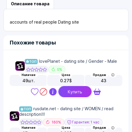
Описание товара
accounts of real people Dating site
Похожие товары
lovePlanet - dating site / Gender - Male
ТОП
0%
Наличие
Цена
Продаж
49
шт.
0.27
$
43
Купить
rusdate.net - dating site / WOMEN / read
ТОП
description!!!
160%
Гарантия: 1 час
Наличие
Цена
Продаж