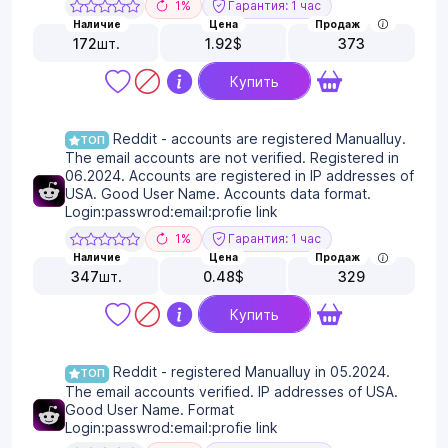
1%
Гарантия: 1 час
Наличие
Цена
Продаж
172
шт.
1.92
$
373
Купить
Reddit - accounts are registered Manualluy.
ТОП
The email accounts are not verified. Registered in
06.2024. Accounts are registered in IP addresses of
USA. Good User Name. Accounts data format.
Login:passwrod:email:profie link
1%
Гарантия: 1 час
Наличие
Цена
Продаж
347
шт.
0.48
$
329
Купить
Reddit - registered Manualluy in 05.2024.
ТОП
The email accounts verified. IP addresses of USA.
Good User Name. Format
Login:passwrod:email:profie link