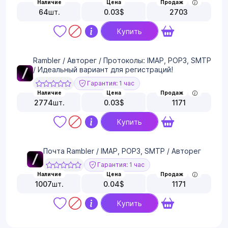
Наличие
Цена
Продаж
64
шт.
0.03
$
2703
Купить
Rambler / Авторег / Протоколы: IMAP, POP3, SMTP
/ Идеальный вариант для регистраций!
Гарантия: 1 час
Наличие
Цена
Продаж
2774
шт.
0.03
$
1171
Купить
Почта Rambler / IMAP, POP3, SMTP / Авторег
Гарантия: 1 час
Наличие
Цена
Продаж
1007
шт.
0.04
$
1171
Купить