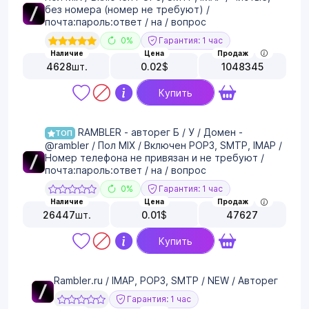
без номера (номер не требуют) /
почта:пароль:ответ / на / вопрос
0%
Гарантия: 1 час
Наличие
Цена
Продаж
4628
шт.
0.02
$
1048345
Купить
RAMBLER - авторег Б / У / Домен -
ТОП
@rambler / Пол MIX / Включен POP3, SMTP, IMAP /
Номер телефона не привязан и не требуют /
почта:пароль:ответ / на / вопрос
0%
Гарантия: 1 час
Наличие
Цена
Продаж
26447
шт.
0.01
$
47627
Купить
Rambler.ru / IMAP, POP3, SMTP / NEW / Авторег
Гарантия: 1 час