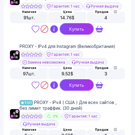
Гарантия: 1 час
Ручная выдача
Наличие
Цена
Продаж
91
шт.
14.76
$
4
Купить
PROXY - IPv4 для Instagram (Великобритания)
Гарантия: 1 час
Замена невозможна
Ручная выдача
Наличие
Цена
Продаж
97
шт.
9.52
$
3
Купить
PROXY - IPv4 ( США ) Для всех сайтов ,
ТОП
без лимит траффик. (30 дней)
0%
Гарантия: 1 час
Ручная выдача
Наличие
Цена
Продаж