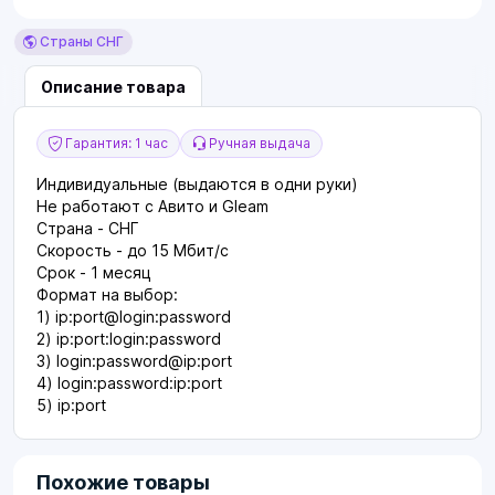
Страны СНГ
Описание товара
Гарантия: 1 час
Ручная выдача
Индивидуальные (выдаются в одни руки)
Не работают с Авито и Gleam
Страна - СНГ
Скорость - до 15 Мбит/с
Срок - 1 месяц
Формат на выбор:
1) ip:port@login:pаssword
2) ip:port:login:pаssword
3) login:pаssword@ip:port
4) login:pаssword:ip:port
5) ip:port
Похожие товары