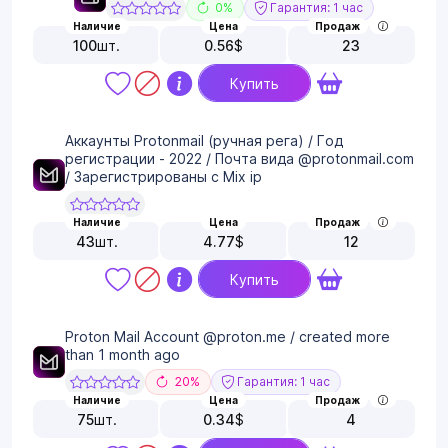
0%
Гарантия: 1 час
Наличие
Цена
Продаж
100
шт.
0.56
$
23
Купить
Аккаунты Protonmail (ручная рега) / Год
регистрации - 2022 / Почта вида @protonmail.com
/ Зарегистрированы с Mix ip
Наличие
Цена
Продаж
43
шт.
4.77
$
12
Купить
Proton Mail Account @proton.me / created more
than 1 month ago
20%
Гарантия: 1 час
Наличие
Цена
Продаж
75
шт.
0.34
$
4