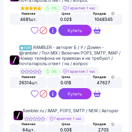
почта:пароль:ответ / на / вопрос
0%
Гарантия: 1 час
Наличие
Цена
Продаж
4681
шт.
0.02
$
1048345
Купить
RAMBLER - авторег Б / У / Домен -
ТОП
@rambler / Пол MIX / Включен POP3, SMTP, IMAP /
Номер телефона не привязан и не требуют /
почта:пароль:ответ / на / вопрос
0%
Гарантия: 1 час
Наличие
Цена
Продаж
26314
шт.
0.01
$
47627
Купить
Rambler.ru / IMAP, POP3, SMTP / NEW / Авторег
Гарантия: 1 час
Наличие
Цена
Продаж
64
шт.
0.03
$
2703