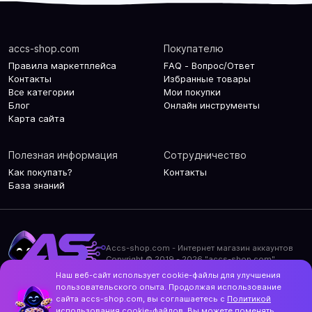
accs-shop.com
Покупателю
Правила маркетплейса
FAQ - Вопрос/Ответ
Контакты
Избранные товары
Все категории
Мои покупки
Блог
Онлайн инструменты
Карта сайта
Полезная информация
Сотрудничество
Как покупать?
Контакты
База знаний
Accs-shop.com - Интернет магазин аккаунтов
Copyright © 2019 - 2026 "accs-shop.com"
Наш веб-сайт использует cookie-файлы для улучшения
Политика конфиденциальности
пользовательского опыта. Продолжая использование
Политика использования cookie-файлов
сайта accs-shop.com, вы соглашаетесь с
Политикой
Контакты и актуальный адрес сайта
использования
cookie-файлов. Вы можете поменять