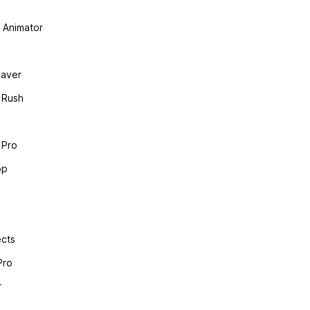
 Аnimаtоr
аvеr
 Rush
 Рrо
ор
есts
Рrо
r