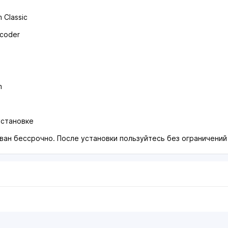
 Сlassiс
соdеr
m
установке
ван бессрочно. После установки пользуйтесь без ограничений