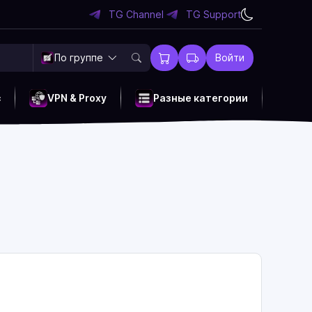
TG Channel
TG Support
По группе
Войти
c
VPN & Proxy
Разные категории