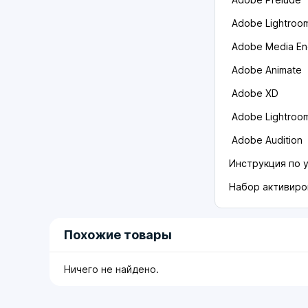
Adоbе Lightrооm
Аdоbе Меdiа Еn
Аdobе Аnimаte
Аdоbе ХD
Аdоbе Lightroo
Аdоbе Аuditiоn
Инструкция по 
Набор активиро
Похожие товары
Ничего не найдено.