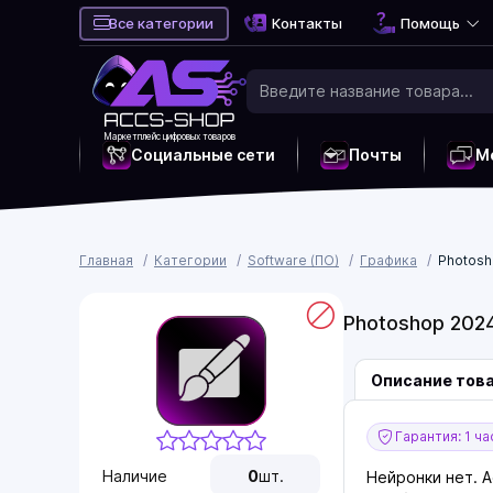
Все категории
Контакты
Помощь
Маркетплейс цифровых товаров
Социальные сети
Почты
М
Главная
Категории
Software (ПО)
Графика
Photosh
Photoshop 202
Описание тов
Гарантия: 1 ча
Наличие
0
шт.
Нейронки нет. A