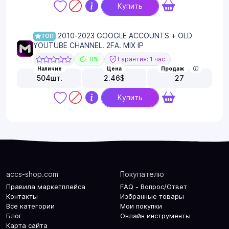
Купить
2010-2023 GOOGLE ACCOUNTS + OLD
ТОП
YOUTUBE CHANNEL. 2FA. MIX IP
0%
Гарантия: 1 час
Наличие
Цена
Продаж
504
шт.
2.46
$
27
Купить
accs-shop.com
Покупателю
Правила маркетплейса
FAQ - Вопрос/Ответ
Контакты
Избранные товары
Все категории
Мои покупки
Блог
Онлайн инструменты
Карта сайта