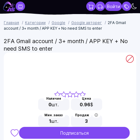
Войти
Главная
Категории
Google
Google авторег
2FA Gmail
account / 3+ month / APP KEY + No need SMS to enter
2FA Gmail account / 3+ month / APP KEY + No
need SMS to enter
Наличие
Цена
0
шт.
0.96
$
Мин. заказ
Продаж
1
шт.
3
Подписаться