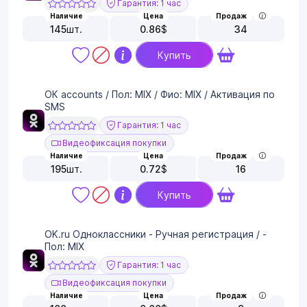
Гарантия: 1 час
Наличие
Цена
Продаж
145
шт.
0.86
$
34
Купить
ОК accounts / Пол: MIX / Фио: MIX / Активация по
SMS
Гарантия: 1 час
Видеофиксация покупки
Наличие
Цена
Продаж
195
шт.
0.72
$
16
Купить
OK.ru Одноклассники - Ручная регистрация / -
Пол: MIX
Гарантия: 1 час
Видеофиксация покупки
Наличие
Цена
Продаж