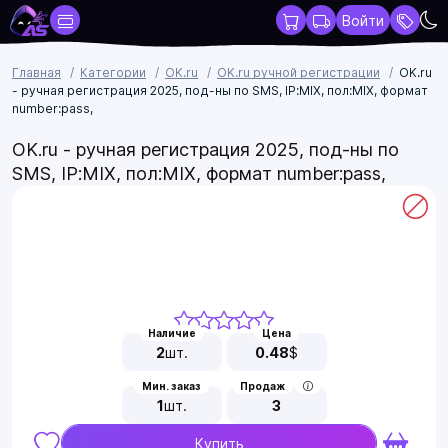
Войти
Главная
Категории
OK.ru
OK.ru ручной регистрации
ОK.ru
- ручная регистрация 2025, под-ны по SMS, IP:MIX, пол:MIX, формат
number:pass,
ОK.ru - ручная регистрация 2025, под-ны по
SMS, IP:MIX, пол:MIX, формат number:pass,
Наличие
Цена
2
шт.
0.48
$
Мин. заказ
Продаж
1
шт.
3
Купить