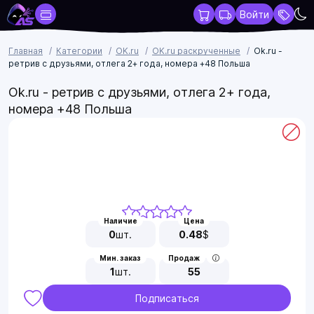
Войти
Главная
Категории
OK.ru
OK.ru раскрученные
Ok.ru -
ретрив с друзьями, отлега 2+ года, номера +48 Польша
Ok.ru - ретрив с друзьями, отлега 2+ года,
номера +48 Польша
Наличие
Цена
0
шт.
0.48
$
Мин. заказ
Продаж
1
шт.
55
Подписаться